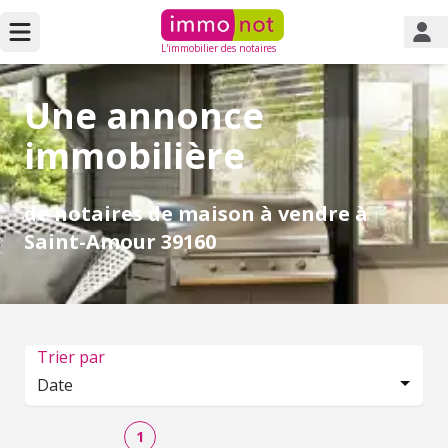
L'immobilier des notaires
Une annonce
immobilière
de notaires de maison à vendre à
Saint-Amour 39160
Trier par
Date
1