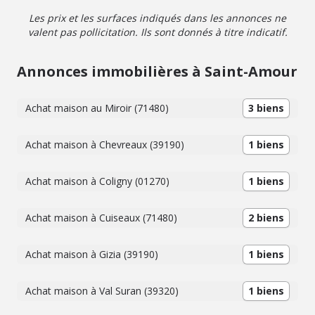
ancien logement à rénover, parfait pour créer un espace
Les prix et les surfaces indiqués dans les annonces ne
indépendant, un gîte ou agrandir la surface habitable
valent pas pollicitation. Ils sont donnés à titre indicatif.
selon vos projets. Au troisième étage : Un vaste grenier.
Côté technique : Chauffage au gaz de ville,
assainissement collectif, huisseries en double vitrage
Annonces immobilières à Saint-Amour
bois, tableau électrique de l'habitation rénové. Un bien
rare sur le secteur, alliant emplacement privilégié, charme
de l'ancien et fort potentiel. À visiter sans tarder !
Achat maison au Miroir (71480)
3 biens
Achat maison à Chevreaux (39190)
1 biens
Achat maison à Coligny (01270)
1 biens
Achat maison à Cuiseaux (71480)
2 biens
Achat maison à Gizia (39190)
1 biens
Achat maison à Val Suran (39320)
1 biens