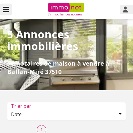
L'immobilier des notaires
5 Annonces
immobilières
de notaires de maison à vendre à
Ballan-Miré 37510
Trier par
Date
1