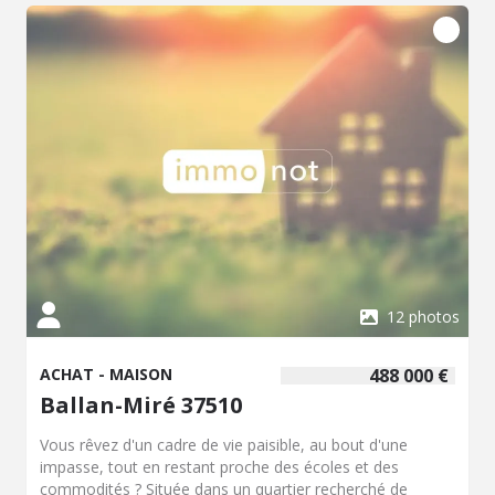
confort de vie au quotidien. À l'étage, vous découvrirez
deux grandes chambres supplémentaires ainsi qu'une
seconde salle d'eau et un toilette séparé, permettant
d'accueillir famille et invités en toute sérénité. Le bien est
complété par un garage, une place de parking et un jardin
privatif, idéal pour profiter des beaux jours et créer un
espace extérieur à votre image. Une maison aux volumes
généreux, bien agencée, située dans un secteur recherché
de Ballan-Miré, à proximité des commodités et des axes
principaux. La maison se trouve dans une petite
copropriété sans charges de trois maisons. À découvrir
sans tarder.
12 photos
ACHAT - MAISON
488 000 €
Ballan-Miré 37510
Vous rêvez d'un cadre de vie paisible, au bout d'une
impasse, tout en restant proche des écoles et des
commodités ? Située dans un quartier recherché de