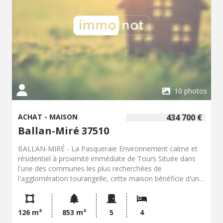
particulièrement adapté aux projets nécessitant des
volumes de stockage ou une évolution de la surface
habitable. - Classe énergie : F - Classe climat : C -
Logement à consommation énergétique excessive :
classe F => au 1/01/2028 si vente ou location : Obligation
niveau de performance compris entre A et E - Montant
estimé des dépenses annuelles d'énergie pour un usage
standard : 1820 à 2530 € (base 2023) - Prix Hon. Négo
Inclus : 210 000 € dont 5,00% Hon. Négo TTC charge acq.
10 photos
Prix Hors Hon. Négo :200 000 € - Réf : 005/2063
ACHAT - MAISON
434 700 €
Ballan-Miré 37510
BALLAN-MIRÉ - La Pasqueraie Environnement calme et
résidentiel à proximité immédiate de Tours Située dans
l'une des communes les plus recherchées de
l'agglomération tourangelle, cette maison bénéficie d'un
cadre de vie privilégié, au calme (dans une impasse), tout
en restant proche de toutes les commodités. Édifiée en
2005 par le constructeur PIERRE & TERRE, cette maison
126 m²
853 m²
5
4
familiale très bien entretenue, développe environ 126 m²