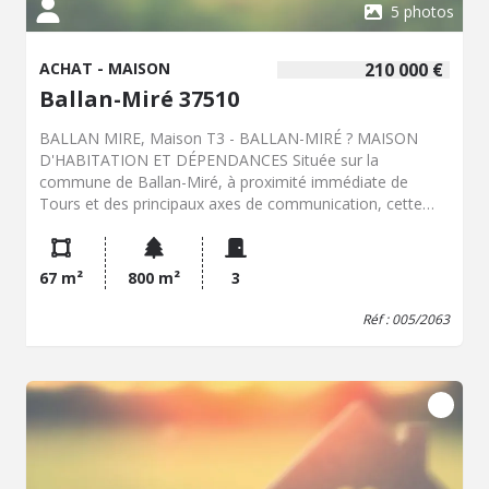
tarder.
5 photos
ACHAT - MAISON
210 000 €
Ballan-Miré 37510
BALLAN MIRE, Maison T3 - BALLAN-MIRÉ ? MAISON
D'HABITATION ET DÉPENDANCES Située sur la
commune de Ballan-Miré, à proximité immédiate de
Tours et des principaux axes de communication, cette
propriété offre un environnement résidentiel calme sur un
grand terrain privatif. Le bâtiment principal, d'une
superficie d'environ 70 m² habitables, en bon état général,
67 m²
800 m²
3
s'organise au rez-de-chaussée autour d'une grande pièce
de vie réunissant le séjour et la cuisine, d'une chambre
Réf : 005/2063
avec espace dressing, et d'une salle de bain. L'étage
distribue, depuis un palier, une seconde chambre ainsi
qu'une pièce destinée à un usage de bureau ou de
chambre d'appoint. L'ensemble immobilier dispose d'un
potentiel d'extension important grâce à deux granges
mitoyennes de 23 m² et 50 m² susceptibles d'être
aménagées. Deux dépendances à usage de cave de 8 m²
et 20 m² complètent la description de ce bien,