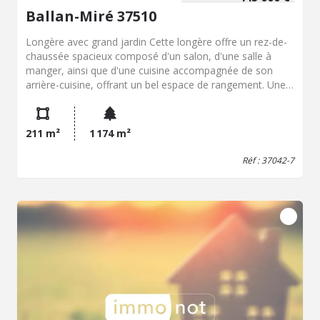
Ballan-Miré 37510
Longère avec grand jardin Cette longère offre un rez-de-
chaussée spacieux composé d'un salon, d'une salle à
manger, ainsi que d'une cuisine accompagnée de son
arrière-cuisine, offrant un bel espace de rangement. Une
salle de bains et des toilettes indépendantes viennent
compléter ce niveau. À l'étage, l'espace nuit accueille trois
chambres confortables, idéales pour les enfants ou les
211 m²
1 174 m²
invités, ainsi qu'une salle d'eau avec WC et un dressing.
Pour encore plus de confort, vous découvrirez également
Réf : 37042-7
une suite parentale intimiste, véritable cocon de
tranquillité. Le grand jardin est idéal pour profiter des
beaux jours en toute sérénité et organiser des moments
conviviaux en extérieur.