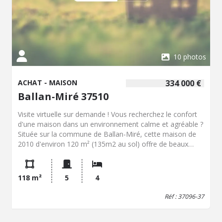
10 photos
ACHAT - MAISON
334 000 €
Ballan-Miré 37510
Visite virtuelle sur demande ! Vous recherchez le confort
d'une maison dans un environnement calme et agréable ?
Située sur la commune de Ballan-Miré, cette maison de
2010 d'environ 120 m² (135m2 au sol) offre de beaux
volumes et une configuration idéale pour une vie de
famille. Au rez-de-chaussée, l'entrée ouvre sur une belle
pièce de vie conviviale avec cuisine ouverte, complétée
118 m²
5
4
par une arrière-cuisine fonctionnelle. Une cheminée avec
insert apporte chaleur et charme à l'ensemble. La partie
Réf : 37096-37
nuit de plain-pied se compose de deux chambres, d'une
salle d'eau et d'un toilette séparé, offrant un véritable