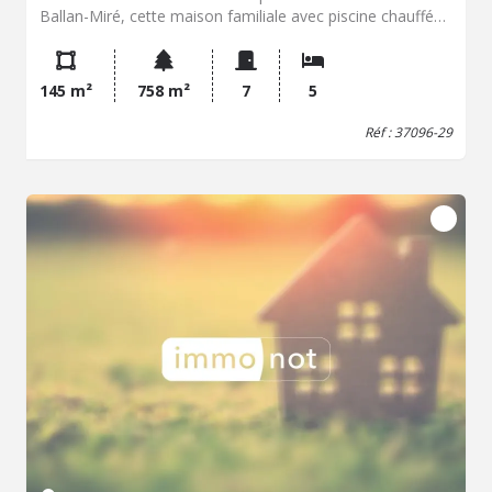
Ballan-Miré, cette maison familiale avec piscine chauffée
offre un environnement privilégié avec une vue dégagée
sur les champs et des prestations idéales pour une vie
confortable. Le rez-de-chaussée s'ouvre sur une entrée
145 m²
758 m²
7
5
avec toilettes menant à une belle pièce de vie de 50 m²
regroupant salon, séjour et cuisine, lumineuse et
Réf : 37096-29
conviviale. Une arrière-cuisine vient compléter cet espace
pour plus de fonctionnalité. Ce niveau dispose également
d'une chambre avec salle d'eau, toilettes et placard,
permettant une vie de plain-pied. Un double garage avec
portes électriques complète l'ensemble, incluant une
partie cave ainsi qu'un grenier aménageable offrant un
potentiel supplémentaire. À l'étage, l'espace nuit se
compose de quatre chambres, d'un coin bureau, d'une
salle de bain avec toilettes et de nombreux rangements,
parfaitement adaptés à la vie de famille. À l'extérieur, la
parcelle sans vis-à-vis, de plus de 700 m² accueille une
piscine chauffée par pompe à chaleur, idéale pour profiter
des beaux jours en toute tranquillité. Une maison au
calme et proche des commodités, offrant volumes,
confort et qualité de vie, dans l'un des quartiers les plus
appréciés de Ballan-Miré. Un bien rare à découvrir sans