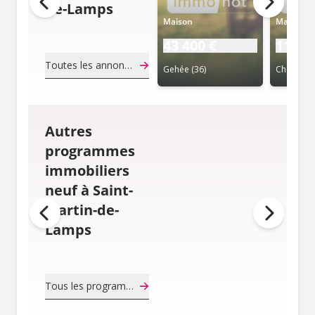
de-Lamps
Maison
Maison
43 400 €
117 8
Toutes les annonces de notaire
Gehée (36)
Châtillon-
Autres
programmes
immobiliers
neuf à Saint-
Martin-de-
Lamps
Tous les programmes immobiliers neuf