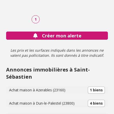
indépendante - A visiter sans tarder ! - Classe énergie : D -
Classe climat : D - Montant estimé des dépenses
annuelles d'énergie pour un usage standard : 1490 à 2070
€ (base 2021) - Prix Hon. Négo Inclus : 107 000 € dont
1
7,00% Hon. Négo TTC charge acq. Prix Hors Hon. Négo
:100 000 € - Réf : 1355 - Les informations sur les risques
auxquels ce bien est exposé sont disponibles sur le site
Créer mon alerte
Géorisques: www.georisques.gouv.fr
Les prix et les surfaces indiqués dans les annonces ne
valent pas pollicitation. Ils sont donnés à titre indicatif.
Annonces immobilières à Saint-
Sébastien
Achat maison à Azerables (23160)
1 biens
Achat maison à Dun-le-Palestel (23800)
4 biens