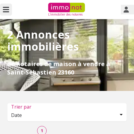
L'immobilier des notaires
2 Annonces
immobilières
de notaires de maison à vendre à
Saint-Sébastien 23160
Trier par
Date
1