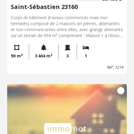
Saint-Sébastien 23160
Corps de bâtiment (travaux commencés mais non
terminés) composé de 2 maisons en pierres, attenantes
et non communicantes entre elles, avec grange attenante
sur un terrain de 904 m² comprenant : Maison 1 à rénover
: 2 pièces dont une avec cheminée et four à pain et
grenier au-dessus, appentis sur le côté Maison 2 : séjour
(cheminée), cuisine, en appentis sur l'arrière de la grange
90 m²
3 404 m²
3
1
une salle d'eau/WC (travaux non terminés) et accessible
par l'extérieur, et à l'étage, un palier, une chambre
Réf : 1214
légèrement mansardée et partie grenier Dépendance
construite en pierres composée d'une pièce avec four à
pain et grenier au-dessus accessible par un escalier
intérieur Et séparé par un petit chemin communal, un
terrain en friche de 2 500 m² - Classe énergie : Non requis
- Classe climat : Non requis - Prix Hon. Négo Inclus : 59
400 € dont 8,00% Hon. Négo TTC charge acq. Prix Hors
Hon. Négo :55 000 € - Réf : 1214 - Les informations sur
les risques auxquels ce bien est exposé sont disponibles
sur le site Géorisques: www.georisques.gouv.fr