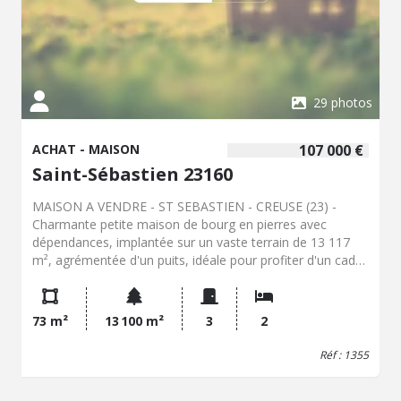
29 photos
ACHAT - MAISON
107 000 €
Saint-Sébastien 23160
MAISON A VENDRE - ST SEBASTIEN - CREUSE (23) -
Charmante petite maison de bourg en pierres avec
dépendances, implantée sur un vaste terrain de 13 117
m², agrémentée d'un puits, idéale pour profiter d'un cadre
naturel et verdoyant comprenant : Au rez-de-chaussée :
un séjour et au rez-de-chaussée surélevé, une cuisine
aménagée, un WC ainsi qu'un dégagement avec escalier
73 m²
13 100 m²
3
2
Au 1er étage : un palier desservant deux chambres, une
salle de bains et un WC En complément, de nombreux
Réf : 1355
espaces annexes : une remise avec cave, atelier et
débarras attenants ainsi qu'une dépendance