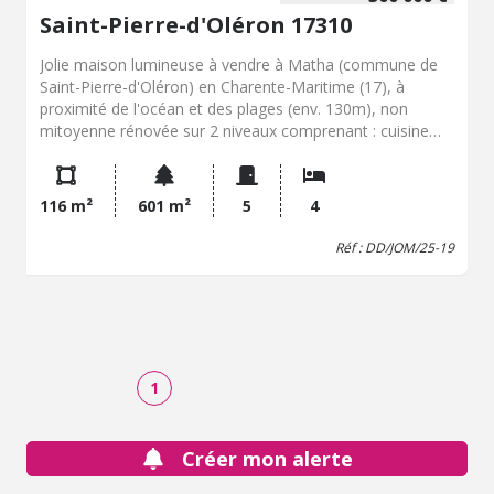
Saint-Pierre-d'Oléron 17310
Jolie maison lumineuse à vendre à Matha (commune de
Saint-Pierre-d'Oléron) en Charente-Maritime (17), à
proximité de l'océan et des plages (env. 130m), non
mitoyenne rénovée sur 2 niveaux comprenant : cuisine
aménagée ouverte sur séjour-salon, w.c. A l'étage : palier-
couloir desservant 4 chambres, 2 salles d'eau, un w.c. et 2
débarras. Atelier, grand garage d'environ 31,50 m2.
116 m²
601 m²
5
4
Terrasse bois donnant dans jardin sur 601 m2. A saisir.
Réf : DD/JOM/25-19
1
Créer mon alerte