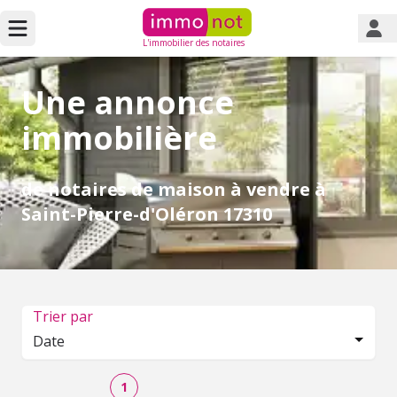
L'immobilier des notaires
Une annonce
immobilière
de notaires de maison à vendre à
Saint-Pierre-d'Oléron 17310
Trier par
Date
1