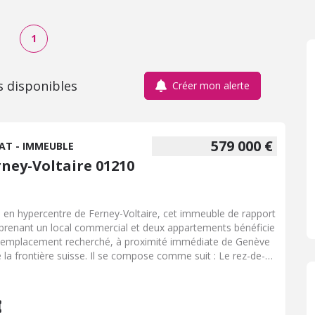
1
s disponibles
Créer mon alerte
579 000 €
AT - IMMEUBLE
rney-Voltaire 01210
é en hypercentre de Ferney-Voltaire, cet immeuble de rapport
renant un local commercial et deux appartements bénéficie
 emplacement recherché, à proximité immédiate de Genève
e la frontière suisse. Il se compose comme suit : Le rez-de-
ssée accueille un hall d'entrée commun desservant les
érents lots, une cave, ainsi qu'un local commercial d'environ
², actuellement loué 450 € par mois, offrant ainsi un revenu
tif immédiat. Au premier étage, un appartement de type 3