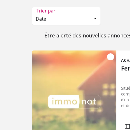
Trier par
Date
Être alerté des nouvelles annonce
ACH
Fe
Situ
comp
d'un
et d
chau
diff
24 m
loca