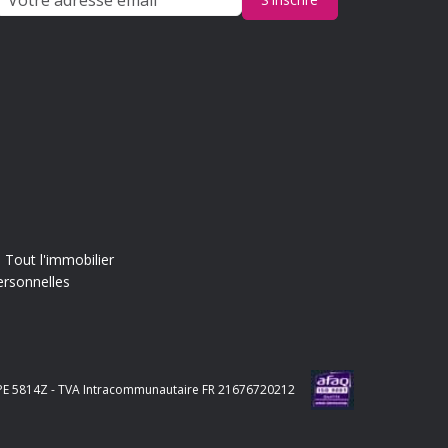
Tout l'immobilier
ersonnelles
e APE 5814Z - TVA Intracommunautaire FR 21676720212