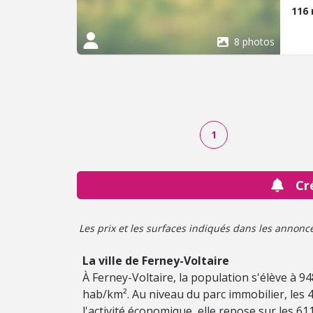
d'en
116
cham
WC i
8 photos
situ
étag
actu
loca
équi
WC. 
1
chau
comp
comm
L'im
Cr
l'is
l'ins
repr
Les prix et les surfaces indiqués dans les annonces 
cadr
et t
La ville de Ferney-Voltaire
fonci
À Ferney-Voltaire, la population s'élève à 
hab/km². Au niveau du parc immobilier, le
l'activité économique, elle repose sur les 611