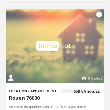
: une cave et 2 emplacements de parking. Loyer : 1150
€/mois + provisions sur charges : 56 €/mois (entretien des
communs, ascenseur) - Dépôt de garantie : 1150 € -
Honoraires à la charge du locataire état des lieux inclus :
767 € classe énergétique C: 73kwh/m²/an Réf. annonce :
LL-MALADRERIE - Tél : 02.35.07.82.90 - Contact : Mme
LEMOINE ou Mme LEJEMBLEgestionnaire locatif en
l'étude GENCE & ASSOCIES, Notaires à ROUEN 105 rue
Jeanne d'Arc.
helene.lejemble@gence.associes.fr
Conditions générales : Les revenus nets et mensuels du
locataire doivent être supérieurs à au moins 3 fois le
montant du loyer charges comprises ou à défaut,
présentation d'une caution présentant des garanties au
moins égales à ces conditions. Les informations sur les
risques susceptibles d'être exposés sont disponibles sur le
site Géorisques : www. géorisques. gouv. fr
8 photos
LOCATION - APPARTEMENT
650 €/mois cc
Rouen 76000
Au coeur du quartier Saint Gervais et a proximité