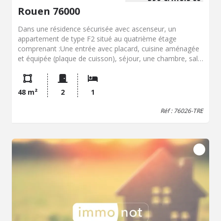
Rouen 76000
Dans une résidence sécurisée avec ascenseur, un
appartement de type F2 situé au quatrième étage
comprenant :Une entrée avec placard, cuisine aménagée
et équipée (plaque de cuisson), séjour, une chambre, salle
de douche, wc et un emplacement de parking. A proximité
des commerces (centre commercial Saint Sever) et des
transports métro/bus. L'arrêt de métro Saint Sever est
48 m²
2
1
juste à 1min à pied. Disponible au 1er septembre. Loyer
550,00€ / mois + Charges 40,00€ (eau froide, charges
Réf : 76026-TRE
copropriété) Frais à prévoir : dépôt de garantie 550,00€ +
Provision sur frais de bail 385,76€ + Frais état des lieux
d'entrée 72,.33€ Pour toutes visites, veuillez contacter
l'office Notarial des Essarts au 02.79.37.06.48 Les
informations sur les risques auxquels ce bien est exposé
sont disponibles sur le site Géorisques : www. georisques.
gouv. fr