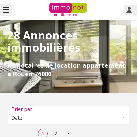
L'immobilier des notaires
28 Annonces
immobilières
de notaires de location appartement
à Rouen 76000
Trier par
Date
1
2
3