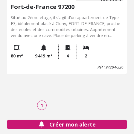
Fort-de-France 97200
Situé au 2ème étage, il s'agit d'un appartement de Type
F3, idéalement placé à Cluny, FORT-DE-FRANCE, proche
des écoles et des commodités urbaines. Appartement
vendu avec une cave. Place de parking à vendre en
supplément éventuellement. Deux entrées avec un portail
sécurisé côté collège et un portail libre. Travaux de
rénovation à prévoir, prix négociable. Opportunité à saisir.
80 m²
9 419 m²
4
2
Réf : 97204-326
1
Créer mon alerte