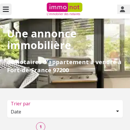
L'immobilier des notaires
Une annonce
immobilière
de notaires d'appartement à vendre à
Fort-de-France 97200
Trier par
Date
1