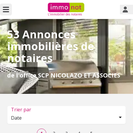
L'immobilier des notaires
53 Annonces
immobilières de
notaires
de l'office SCP NICOLAZO ET ASSOCIES
Trier par
Date