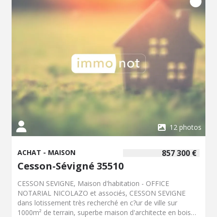
plus de tranquillité. - Classe énergie : B - Classe climat : A -
Montant estimé des dépenses annuelles d'énergie pour
un usage standard : 407 à 407 € (base 2015) - Prix Hon.
Négo Inclus : 270 200 € dont 3,92% Hon. Négo TTC
charge acq. Prix Hors Hon. Négo :260 000 € - Réf :
019/5584 JLLA
12 photos
ACHAT - MAISON
857 300 €
Cesson-Sévigné 35510
CESSON SEVIGNE, Maison d'habitation - OFFICE
NOTARIAL NICOLAZO et associés, CESSON SEVIGNE
dans lotissement très recherché en c?ur de ville sur
1000m² de terrain, superbe maison d'architecte en bois