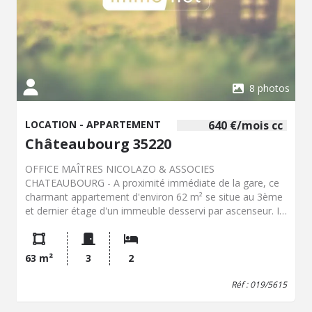
8 photos
LOCATION - APPARTEMENT
640 €/mois cc
Châteaubourg 35220
OFFICE MAÎTRES NICOLAZO & ASSOCIES
CHATEAUBOURG - A proximité immédiate de la gare, ce
charmant appartement d'environ 62 m² se situe au 3ème
et dernier étage d'un immeuble desservi par ascenseur. Il
se compose d'une entrée avec placard, d'un séjour
lumineux exposé Ouest, ainsi que d'une cuisine
aménagée et équipée (hotte, plaques, four). Le bien offre
63 m²
3
2
également deux chambres, une salle de bain et des
toilettes séparées. Il bénéficie en outre d'une agréable
Réf : 019/5615
terrasse d'environ 13 m². Un box en sous-sol. Chauffage
électrique. Provision pour charge : 50€ / mois