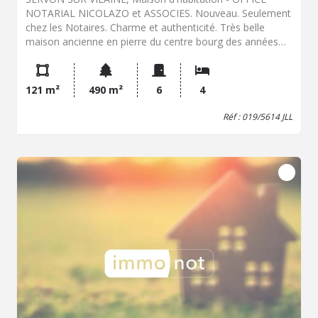
NOTARIAL NICOLAZO et ASSOCIES. Nouveau. Seulement
chez les Notaires. Charme et authenticité. Très belle
maison ancienne en pierre du centre bourg des années
20. Rénovée dans les années 1993, elle bénéficie encore
aujourd'hui d'un confort actuel. Elle vous accueille par son
entrée séparée, dégagement à la suite avec escalier,
121 m²
490 m²
6
4
séjour traversant de plus de 30m²avec poêle à bois,
cuisine aménagée équipée, buanderie laverie, WC, une
Réf : 019/5614 JLL
chambre de 14 m² sur parquet avec ancienne cheminée
de style, et salle de bains indépendante. A l'étage c'est un
salon d'étage qui dessert trois chambres avec placard,
WC, salle de bains avec baignoire et douche. Le tout sur
une très pratique cave de belle hauteur pour la chaufferie,
atelier, rangement... Le gros plus : une dépendance
habitable de 23m² environ (isolée, chauffée, sanitaire,
eau, électricité), en pierre pour un LOGEMENT
INTERGENERATIONNEL, cabinet profession libérale ou
activité de loisir ! En extérieur, le terrain de 490m², offre
une terrasse à l'abri des regards et des fortes chaleurs et
un jardinet planté. - Classe énergie : D - Classe climat : D -
Montant estimé des dépenses annuelles d'énergie pour
un usage standard : 2150 à 2970 € (base 2022) - Prix Hon.