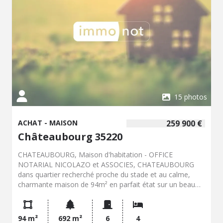
autoconsommation. Terrain clos avec jardin d'agrément
et abri en plaques ciment. Grand jardin clos de 1000m²
avec abri jardin. - Classe énergie : C - Classe climat : B -
Montant estimé des dépenses annuelles d'énergie pour
un usage standard : 1500 à 2090 € (base 2021) - Prix Hon.
Négo Inclus : 234 150 € dont 4,07% Hon. Négo TTC
charge acq. Prix Hors Hon. Négo :225 000 € - Réf :
019/5618 JLL
15 photos
ACHAT - MAISON
259 900 €
Châteaubourg 35220
CHATEAUBOURG, Maison d'habitation - OFFICE
NOTARIAL NICOLAZO et ASSOCIES, CHATEAUBOURG
dans quartier recherché proche du stade et au calme,
charmante maison de 94m² en parfait état sur un beau
terrain de presque 700m². Elle comprend au RDC un
spacieuse pièce de vie de 34m² exposé plein Sud avec
cheminée ouvrant sur jardin et terrasse avec store, une
94 m²
692 m²
6
4