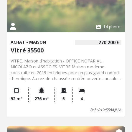
14 photos
ACHAT - MAISON
270 200 €
Vitré 35500
VITRE, Maison d'habitation - OFFICE NOTARIAL
NICOLAZO et ASSOCIES. VITRE Maison moderne
construite en 2019 en briques pour un plus grand confort
thermique. Au rez-de-chaussée : entrée ouverte sur salon
salle à manger avec poêle à granulés, cuisine ouverte
aménagée équipée (four, plaque cuisson induction, lave-
vaisselle), buanderie/laverie avec WC cloisonnés ave lave-
92 m²
276 m²
5
4
mains, partie nuit comprenant couloir vers la grande
chambre de plain-pied (12,36m²) avec salle d'eau
Réf : 019/5584 JLLA
privative. A l'étage : couloir desservant trois chambres,
salle de bains avec douche et baignoire, WC. Garage
attenant avec trappe d'accès au vide sanitaire. Belle
terrasse au Sud avec vue dégagée sur espace vert pour