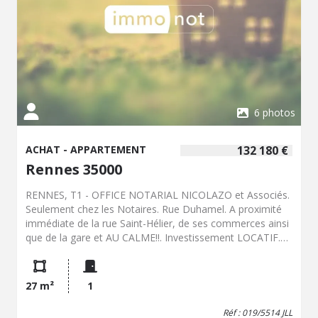
6 photos
ACHAT - APPARTEMENT
132 180 €
Rennes 35000
RENNES, T1 - OFFICE NOTARIAL NICOLAZO et Associés.
Seulement chez les Notaires. Rue Duhamel. A proximité
immédiate de la rue Saint-Hélier, de ses commerces ainsi
que de la gare et AU CALME!!. Investissement LOCATIF.
Ravissant appartement T1 au 2ème étage avec
ascenseur donnant sur cour plein Sud. D'une surface de
27m², il comprend une pièce de vie très lumineuse (salon
27 m²
1
et couchage) plein Sud, cuisine séparée aménagée, salle
de bains avec WC séparés. Un PARKING couvert.
Réf : 019/5514 JLL