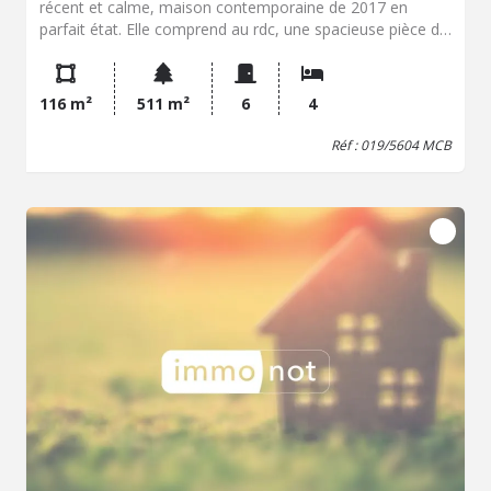
récent et calme, maison contemporaine de 2017 en
parfait état. Elle comprend au rdc, une spacieuse pièce de
vie de plus de 50m² très lumineuse et bien exposée avec
cuisine aménagée et équipée, grande chambre avec
placard et salle d'eau, WC. A l'étage, un palier dessert 3
116 m²
511 m²
6
4
belles chambres sans soupente, placard, salle de bains et
WC séparé. Garage avec partie buanderie. Le jardin est
Réf : 019/5604 MCB
clos et arboré, robot tondeuse, pergola bioclimatique.
Chauffage gaz de ville. Il n'y a rien à faire juste à s'installer
! les transports sont à proximité - Classe énergie : C -
Classe climat : C - Montant estimé des dépenses
annuelles d'énergie pour un usage standard : 960 à 1340
€ (base 2021) - Prix Hon. Négo Inclus : 383 000 € dont
3,51% Hon. Négo TTC charge acq. Prix Hors Hon. Négo
:370 000 € - Réf : 019/5604 MCB