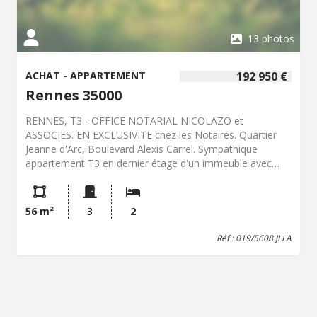
Négo Inclus : 295 950 € dont 3,84% Hon. Négo TTC
charge acq. Prix Hors Hon. Négo :285 000 € - Réf :
019/5614 JLL
13 photos
ACHAT - APPARTEMENT
192 950 €
Rennes 35000
RENNES, T3 - OFFICE NOTARIAL NICOLAZO et
ASSOCIES. EN EXCLUSIVITE chez les Notaires. Quartier
Jeanne d'Arc, Boulevard Alexis Carrel. Sympathique
appartement T3 en dernier étage d'un immeuble avec
ascenseur. Traversant, il vous propose une vue
magnifique sur les toits de la ville. Idéalement placé, vous
aurez à proximité le campus de Beaulieu et toutes les
56 m²
3
2
commodités du centre-ville et transports. Il vous accueille
par une entrée avec placard/vestiaire, cuisine, séjour,
Réf : 019/5608 JLLA
deux chambres, salle d'eau et WC séparés. Pour
compléter l'agrément : une cave saine fait partie du lot.
Facilité de stationnement grâce au parking privé collectif à
l'immeuble. Huisseries PVC double vitrage, volets roulants
électriques. Dans copropriété de 197 lots - Charges