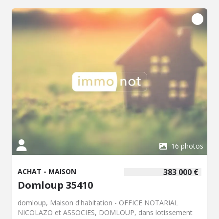
(régularisation annuelle). Classe énergie : C - Classe climat
: A - Montant estimé des dépenses annuelles d'énergie
pour un usage standard : 870 à 1230 € (base 2021, 2022,
2023) - Les informations sur les risques auxquels ce bien
est exposé sont disponibles sur le site Géorisques:
www.georisques.gouv.fr Loyer : 640€ / mois plus 50 €
charges locatives. Dépôt de garantie : 640€ Hon. charge
locataire : 568.75 € TTC dont 100.00€ d'état des lieux. Réf
: 019/5615
16 photos
ACHAT - MAISON
383 000 €
Domloup 35410
domloup, Maison d'habitation - OFFICE NOTARIAL
NICOLAZO et ASSOCIES, DOMLOUP, dans lotissement