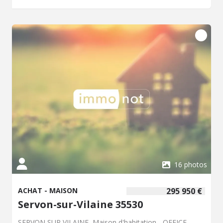
Réfection cage d'escalier 2026. Locataire en place
jusqu'en 2028 pour un loyer de 450€ (hors charges).
Revenus annuels 5400€. Dans copropriété de 48 lots -
Charges annuelles moyennes 1125.04 € - Aucune
procédure en cours - Classe énergie : D - Classe climat : B
- Montant estimé des dépenses annuelles d'énergie pour
un usage standard : 560 à 800 € (base 2022) - Prix Hon.
Négo Inclus : 132 180 € dont 4,90% Hon. Négo TTC
charge acq. Prix Hors Hon. Négo :126 000 € - Réf :
019/5514 JLL
16 photos
ACHAT - MAISON
295 950 €
Servon-sur-Vilaine 35530
SERVON SUR VILAINE, Maison d'habitation - OFFICE