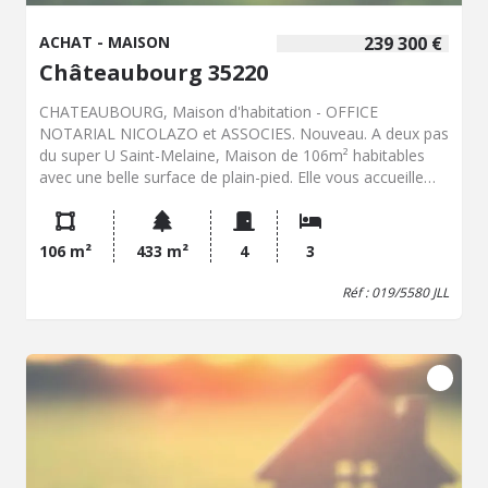
ACHAT - MAISON
239 300 €
Châteaubourg 35220
CHATEAUBOURG, Maison d'habitation - OFFICE
NOTARIAL NICOLAZO et ASSOCIES. Nouveau. A deux pas
du super U Saint-Melaine, Maison de 106m² habitables
avec une belle surface de plain-pied. Elle vous accueille
par son grand séjour double exposition avec cheminée,
cuisine ouverte,. Partie nuit composée chambre sur
parquet, salle d'eau et WC. A l'étage un dégagement
106 m²
433 m²
4
3
dessert deux belles chambres sous rampant, bagagerie et
cabinet de toilette (WC et lavabo) Garage attenant avec
Réf : 019/5580 JLL
grenier. Terrain clos de 433m² avec jardin arboré.
Huisseries PVC double vitrage volets roulants électriques.
- Classe énergie : D - Classe climat : B - Montant estimé
des dépenses annuelles d'énergie pour un usage standard
: 1780 à 2460 € (base 2022) - Prix Hon. Négo Inclus : 239
300 € dont 4,04% Hon. Négo TTC charge acq. Prix Hors
Hon. Négo :230 000 € - Réf : 019/5580 JLL