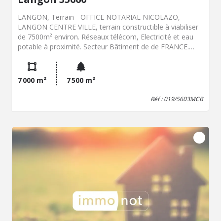
LANGON, Terrain - OFFICE NOTARIAL NICOLAZO,
LANGON CENTRE VILLE, terrain constructible à viabiliser
de 7500m² environ. Réseaux télécom, Electricité et eau
potable à proximité. Secteur Bâtiment de de FRANCE.
800m du bourg. Idéal lotisseur. PLU zone 2AU - Prix Hon.
Négo Inclus : 136 300 € dont 4,85% Hon. Négo TTC
charge acq. Prix Hors Hon. Négo :130 000 € - Réf :
7 000 m²
7 500 m²
019/5603MCB
Réf : 019/5603MCB