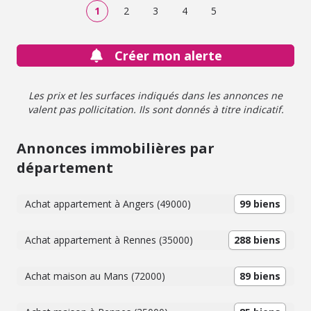
annuelles moyennes 1025 € - Aucune procédure en cours.
1
2
3
4
5
Nouvelle étiquette énergie du 01/01/2026. - Classe
énergie : F - Classe climat : F - Logement à
consommation énergétique excessive : classe F => au
Créer mon alerte
1/01/2028 si vente ou location : Obligation niveau de
performance compris entre A et E - Montant estimé des
dépenses annuelles d'énergie pour un usage standard :
Les prix et les surfaces indiqués dans les annonces ne
2000 à 2740 € (base 2022) - Prix Hon. Négo Inclus : 192
valent pas pollicitation. Ils sont donnés à titre indicatif.
950 € dont 4,30% Hon. Négo TTC charge acq. Prix Hors
Hon. Négo :185 000 € - Réf : 019/5608 JLLA
Annonces immobilières par
département
Achat appartement à Angers (49000)
99 biens
Achat appartement à Rennes (35000)
288 biens
Achat maison au Mans (72000)
89 biens