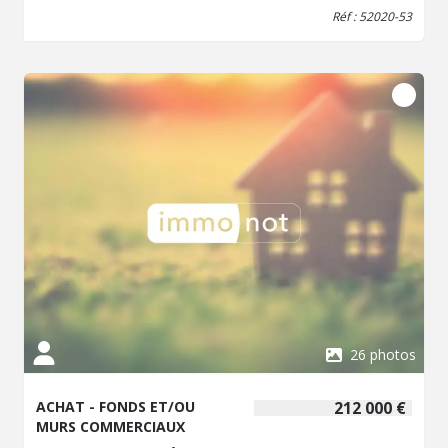
une belle fonctionnalité. Un atoût supplémentaire: il est
Réf : 52020-53
doté à l'étage d'un appartement T4 (DPE D et B), rénové
en 2015, de 88 m2 (pièce à vivre avec espace cuisine
équipée, 3 chambres, une salle d'eau et un wc; grenier
aménageable), actuellement loué meublé, charges
comprises 600 Eur/mois. Système de chauffage par
pompe à chaleur réversible air/air.
26 photos
ACHAT - FONDS ET/OU
212 000 €
MURS COMMERCIAUX