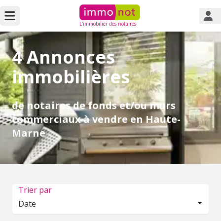
L'immobilier des notaires
4 Annonces
immobilières
de notaires de fonds et/ou murs
commerciaux à vendre en Haute-
Marne
Trier par
Date