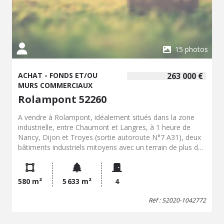
15 photos
ACHAT - FONDS ET/OU
263 000 €
MURS COMMERCIAUX
Rolampont 52260
A vendre à Rolampont, idéalement situés dans la zone
industrielle, entre Chaumont et Langres, à 1 heure de
Nancy, Dijon et Troyes (sortie autoroute N°7 A31), deux
bâtiments industriels mitoyens avec un terrain de plus de
5000 m2. Un bâtiment d'environ 280 m2, construit dans le
début des années 2000, comprenant un entrepôt et un
bureau avec bloc sanitaire (chauffage électrique).
580 m²
5 633 m²
4
Installation électrique en triphasé. Actuellement libre de
location. Un bâtiment similaire, construit en 1975,
Réf : 52020-1042772
comprenant un entrepôt avec une mezzanine de 20 m2,
un bureau avec bloc sanitaire, un laboratoire de cuisine