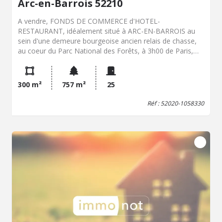
Arc-en-Barrois 52210
A vendre, FONDS DE COMMERCE d'HOTEL-
RESTAURANT, idéalement situé à ARC-EN-BARROIS au
sein d'une demeure bourgeoise ancien relais de chasse,
au coeur du Parc National des Forêts, à 3h00 de Paris,
2h00 de Nancy et 1h30 de Dijon.L'Hôtel du Parc,
établissement de renom, dispose de 16 chambres calmes
sur deux étages, toutes équipées de salle de bain
300 m²
757 m²
25
privatives entièrement rénovées avec toilettes, téléphone,
télévision avec écran plat, Wifi gratuit et illimité. 15.000 ha
Réf : 52020-1058330
de forêt entourent ce joli village pour ravir chasseurs,
promeneurs et randonneurs. Un golf à 50 mètres de
l'Hôtel, dans un parc arboré centenaire avec terrain de
jeux pour enfants, complète l'offre et fait le bonheur des
adeptes et des familles.