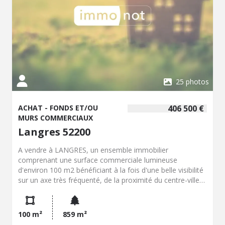
25 photos
ACHAT - FONDS ET/OU
406 500 €
MURS COMMERCIAUX
Langres 52200
A vendre à LANGRES, un ensemble immobilier
comprenant une surface commerciale lumineuse
d'environ 100 m2 bénéficiant à la fois d'une belle visibilité
sur un axe très fréquenté, de la proximité du centre-ville
et d'un vaste parking gratuit. Ce bien d'exception
comprend également un garage d'environ 180 m2 et un
jardin sur l'arrière de 400 m2. De nombreuses pièces
100 m²
859 m²
annexes (bureau, réserves, remises, cuisines) lui offrent