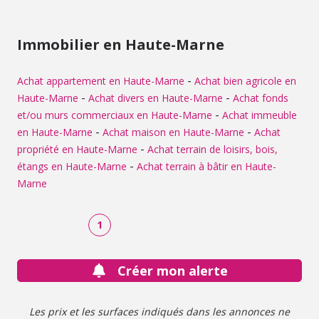
d'environ 20 m2 (chauffage électrique). Actuellement loué
980 € H.T/mois.
Immobilier en Haute-Marne
-
Achat appartement en Haute-Marne
Achat bien agricole en
-
-
Haute-Marne
Achat divers en Haute-Marne
Achat fonds
-
et/ou murs commerciaux en Haute-Marne
Achat immeuble
-
-
en Haute-Marne
Achat maison en Haute-Marne
Achat
-
propriété en Haute-Marne
Achat terrain de loisirs, bois,
-
étangs en Haute-Marne
Achat terrain à bâtir en Haute-
Marne
1
Créer mon alerte
Les prix et les surfaces indiqués dans les annonces ne