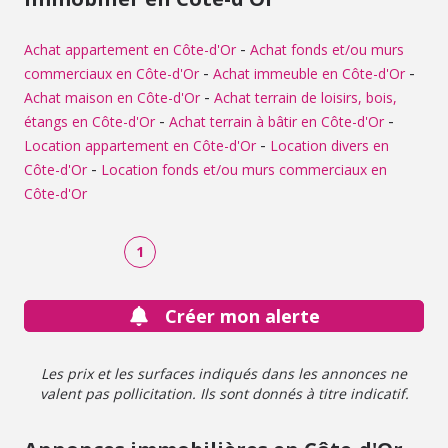
services et équipements, ainsi que d’un tissu commerçant
de centre-ville. On y trouve notamment des
établissements scolaires, des infrastructures sportives,
-
Achat appartement en Côte-d'Or
Achat fonds et/ou murs
des équipements culturels et des accès vers les axes
-
-
commerciaux en Côte-d'Or
Achat immeuble en Côte-d'Or
routiers du secteur. La commune est également connue
-
Achat maison en Côte-d'Or
Achat terrain de loisirs, bois,
pour son patrimoine historique et ses espaces naturels
-
-
étangs en Côte-d'Or
Achat terrain à bâtir en Côte-d'Or
environnants. Loyer : 650 €. Contactez notre office
notarial pour obtenir de plus amples renseignements sur
-
Location appartement en Côte-d'Or
Location divers en
appartement à louer à Châtillon-sur-Seine.
-
Côte-d'Or
Location fonds et/ou murs commerciaux en
Côte-d'Or
1
Créer mon alerte
Les prix et les surfaces indiqués dans les annonces ne
valent pas pollicitation. Ils sont donnés à titre indicatif.