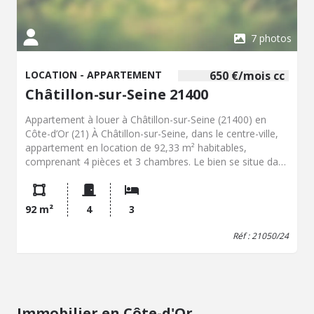
7 photos
LOCATION - APPARTEMENT
650 €/mois cc
Châtillon-sur-Seine 21400
Appartement à louer à Châtillon-sur-Seine (21400) en
Côte-d’Or (21) À Châtillon-sur-Seine, dans le centre-ville,
appartement en location de 92,33 m² habitables,
comprenant 4 pièces et 3 chambres. Le bien se situe dans
un secteur permettant un accès aux commerces, services
et équipements de proximité de la commune. La surface
habitable est de 92,33 m². Le logement comprend une
92 m²
4
3
distribution sur 4 pièces, avec 3 chambres. La localisation
en centre-ville facilite les déplacements à pied vers les
Réf : 21050/24
commerces, les services administratifs, les
établissements scolaires, les restaurants et les différents
points d’intérêt de la commune. Châtillon-sur-Seine est
une commune du nord de la Côte-d’Or, située à proximité
du parc national de forêts. La ville dispose de plusieurs
Immobilier en Côte-d'Or