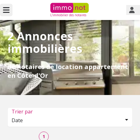
L'immobilier des notaires
2 Annonces
immobilières
de notaires de location appartement
en Côte-d'Or
Trier par
Date
1