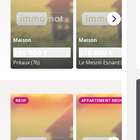
Maison
Maison
285 000 €
278 000 €
Préaux (76)
Le Mesnil-Esnard (76)
NEUF
APPARTEMENT NEUF