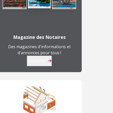
T4
T4
T
99 000 €
129 000 €
2
520 000 €
308 000 €
à
à
à
Magazine des Notaires
Fécamp (76)
Le Havre (76)
R
Des magazines d'informations et
d'annonces pour tous !
Consulter