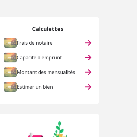
Calculettes
Frais de notaire
Capacité d'emprunt
Montant des mensualités
Estimer un bien
ACHAT
ACHAT