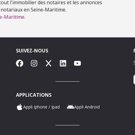
out l'immobilier des notaires et les annonces
s notariaux en Seine-Maritime.
e-Maritime.
SUIVEZ-NOUS
Facebook
Instagram
X
LinkedIn
YouTube
APPLICATIONS
Appli Iphone / Ipad
Appli Android