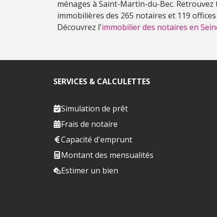
ménages à Saint-Martin-du-Bec. Retrouvez t
immobilières des 265 notaires et 119 office
Découvrez l'
immobilier des notaires en Sein
SERVICES & CALCULETTES
Simulation de prêt
Frais de notaire
Capacité d'emprunt
Montant des mensualités
Estimer un bien