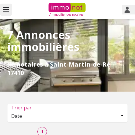
L'immobilier des notaires
7 Annonces
immobilières
de notaires à Saint-Martin-de-Ré
17410
Trier par
Date
1