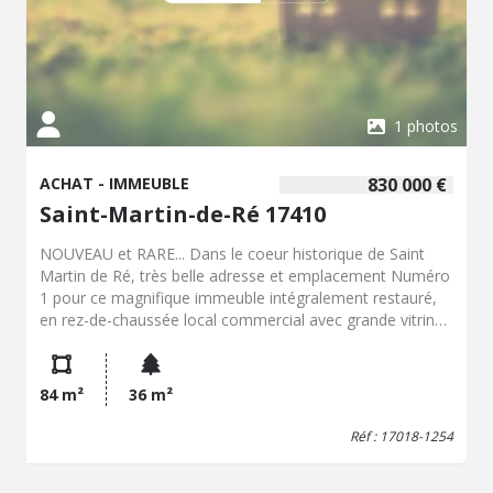
1 photos
ACHAT - IMMEUBLE
830 000 €
Saint-Martin-de-Ré 17410
NOUVEAU et RARE... Dans le coeur historique de Saint
Martin de Ré, très belle adresse et emplacement Numéro
1 pour ce magnifique immeuble intégralement restauré,
en rez-de-chaussée local commercial avec grande vitrine,
1er étage pièce de vie, 2ème étage cuisine et salle repas ,
3ème étage chambre + chambre cabine... cave... Mérite
plus qu'une visite... Idéal pour profession libérale ou
84 m²
36 m²
indépendante, galerie, agence ... possibilité de cession de
parts de société (dossier à l'étude).
Réf : 17018-1254