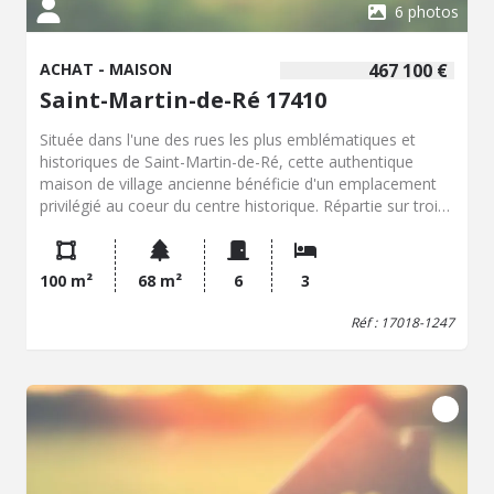
6 photos
ACHAT - MAISON
467 100 €
Saint-Martin-de-Ré 17410
Située dans l'une des rues les plus emblématiques et
historiques de Saint-Martin-de-Ré, cette authentique
maison de village ancienne bénéficie d'un emplacement
privilégié au coeur du centre historique. Répartie sur trois
niveaux, cette propriété pleine de charme offre un beau
potentiel de rénovation pour créer une résidence
principale, une maison de vacances ou un investissement
100 m²
68 m²
6
3
de caractère. Elle dispose également d'une cour, un
véritable atout pour profiter d'un espace extérieur au
Réf : 17018-1247
calme. Une opportunité rare pour les amoureux de
l'ancien et du patrimoine, dans un environnement
recherché à quelques pas du port, des commerces. À
découvrir sans tarder.