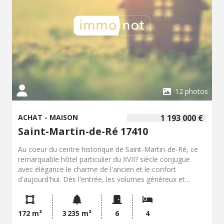
12 photos
ACHAT - MAISON
1 193 000 €
Saint-Martin-de-Ré 17410
Au coeur du centre historique de Saint-Martin-de-Ré, ce
remarquable hôtel particulier du XVII? siècle conjugue
avec élégance le charme de l'ancien et le confort
d'aujourd'hui. Dès l'entrée, les volumes généreux et
l'atmosphère chaleureuse séduisent. Le rez-de-chaussée
s'organise autour d'une vaste pièce de réception
agrémentée d'une cheminée, ouverte sur une ravissante
172 m²
3 235 m²
6
4
terrasse exposée plein Sud. Une cuisine équipée complète