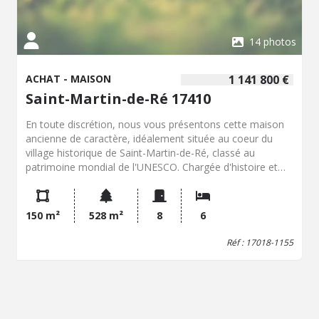
14 photos
ACHAT - MAISON
1 141 800 €
Saint-Martin-de-Ré 17410
En toute discrétion, nous vous présentons cette maison
ancienne de caractère, idéalement située au coeur du
village historique de Saint-Martin-de-Ré, classé au
patrimoine mondial de l'UNESCO. Chargée d'histoire et
d'authenticité, cette demeure développe environ 150 m²
sur deux niveaux, à rénover intégralement selon vos
envies. Implantée sur un terrain de plus de 500 m², elle
150 m²
528 m²
8
6
offre un potentiel rare pour créer une résidence de
charme, mêlant patrimoine et art de vivre rétais. Une
Réf : 17018-1155
adresse confidentielle, un lieu unique, une opportunité
exclusive pour les amateurs de belles demeures à révéler.
Dossier complet et informations complémentaires
disponibles sur demande à l'étude.