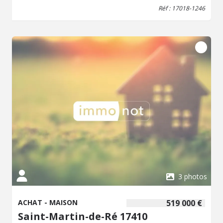
cet espace de vie convivial. Le premier étage accueille
Réf : 17018-1246
trois belles chambres aux volumes généreux ainsi qu'une
salle de bains, offrant un cadre de vie empreint de
sérénité et de confort. Le dernier niveau dévoile un
superbe espace sous charpente apparente, baigné de
lumière et bénéficiant d'une agréable vue sur la mer. Cet
étage aux multiples possibilités d'aménagement dispose
également d'une salle de bains supplémentaire. À
l'extérieur, la terrasse ensoleillée invite à la douceur de
vivre rétaise. Un préau dédié au stationnement des vélos
ainsi que une place de parking privative viennent parfaire
les prestations de cette propriété.
3 photos
ACHAT - MAISON
519 000 €
Saint-Martin-de-Ré 17410