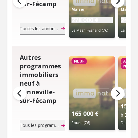
sur-Fécamp
Maison
Maison
278 000 €
240 0
Toutes les annonces de notaire
Le Mesnil-Esnard (76)
Autres
NEUF
APPAR
programmes
NEUF
immobiliers
neuf à
Senneville-
T2
sur-Fécamp
155 0
165 000 €
254 
à
Rouen (76)
Darnétal 
Tous les programmes immobiliers neuf