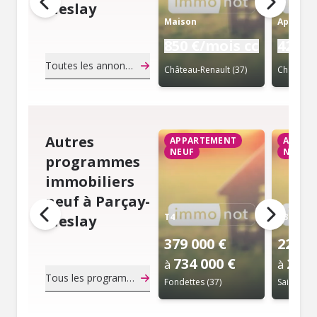
Meslay
Maison
Apparte
850 €/mois cc
420 €
Toutes les annonces de notaire
Château-Renault (37)
Autres
APPARTEMENT
APPAR
NEUF
NEUF
programmes
immobiliers
neuf à Parçay-
T4
T3
Meslay
379 000 €
224 9
734 000 €
254 
à
à
Tous les programmes immobiliers neuf
Fondettes (37)