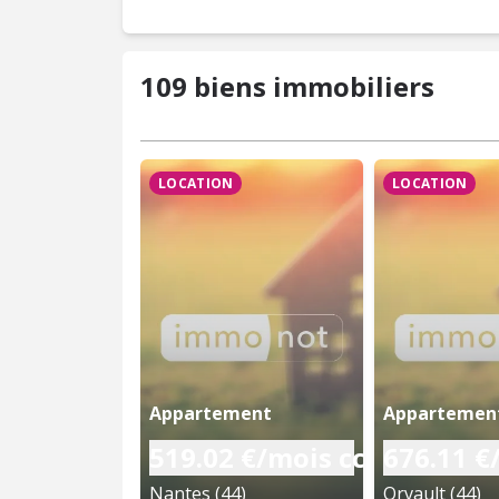
109 biens immobiliers
LOCATION
LOCATION
Appartement
Appartemen
519.02 €/mois cc
676.11 €
Nantes (44)
Orvault (44)