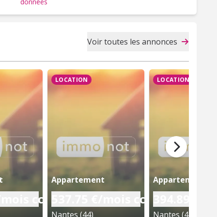
données
Voir toutes les annonces
LOCATION
LOCATION
t
Appartement
Appartement
/mois cc
537.75 €/mois cc
394.89 €/m
Nantes (44)
Nantes (44)