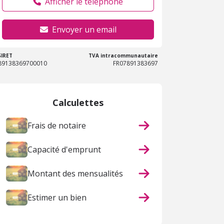
Afficher le téléphone
Envoyer un email
SIRET
TVA intracommunautaire
89138369700010
FR07891383697
Calculettes
Frais de notaire
Capacité d'emprunt
Montant des mensualités
Estimer un bien