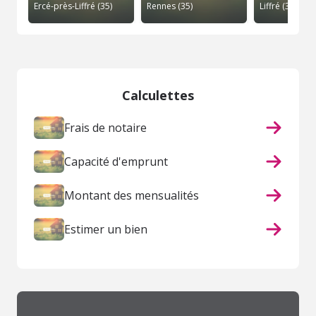
Ercé-près-Liffré (35)
Rennes (35)
Liffré (35)
Calculettes
Frais de notaire
Capacité d'emprunt
Montant des mensualités
Estimer un bien