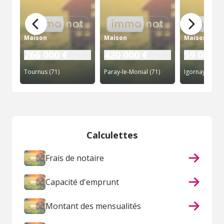
Maison
Maison
Maison
266 000 €
420 000 €
59 000 €
Tournus (71)
Paray-le-Monial (71)
Igornay (71)
Calculettes
Frais de notaire
Capacité d'emprunt
Montant des mensualités