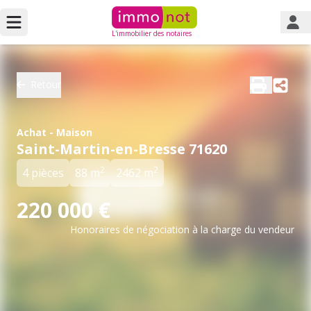
L'immobilier des notaires
Retour
Achat - Maison
Saint-Martin-en-Bresse 71620
2
2
4 pièces
88 m
2462 m
220 000 €
Honoraires de négociation à la charge du vendeur