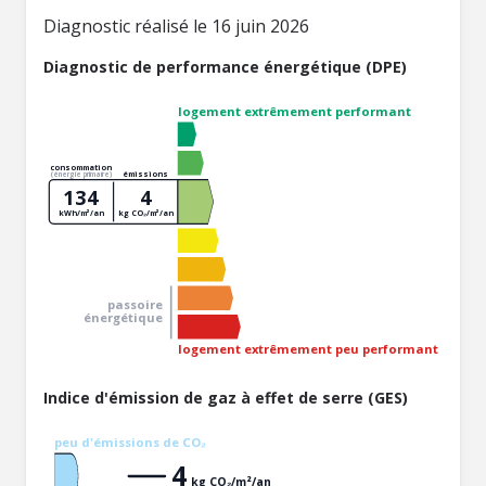
Diagnostic réalisé le 16 juin 2026
Diagnostic de performance énergétique (DPE)
logement extrêmement performant
consommation
émissions
(énergie primaire)
134
4
kWh/m²/an
kg CO₂/m²/an
passoire
énergétique
logement extrêmement peu performant
Indice d'émission de gaz à effet de serre (GES)
peu d'émissions de CO₂
4
kg CO₂/m²/an