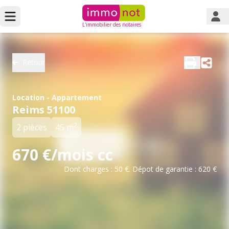
L'immobilier des notaires
Retour
Location - Appartement
Reims 51100
2
2 pièces
45 m
670 €/mois cc
Dont charges : 50 €. Dépot de garantie : 620 €