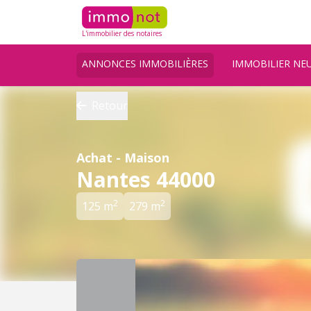
L'immobilier des notaires
ANNONCES IMMOBILIÈRES
IMMOBILIER NE
Retour
Achat - Maison
Nantes 44000
2
2
125 m
279 m