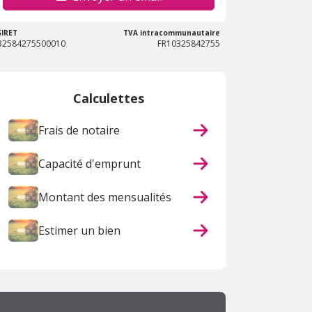
SIRET
TVA intracommunautaire
32584275500010
FR10325842755
Calculettes
Frais de notaire
Capacité d'emprunt
Montant des mensualités
Estimer un bien