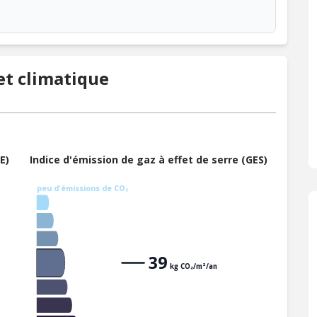
t climatique
E)
Indice d'émission de gaz à effet de serre (GES)
peu d'émissions de CO₂
39
kg CO₂/m²/an