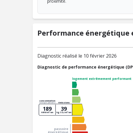
proximité.
Performance énergétique e
Diagnostic réalisé le 10 février 2026
Diagnostic de performance énergétique (DP
logement extrêmement performant
consommation
émissions
(énergie primaire)
189
39
kWh/m²/an
kg CO₂/m²/an
passoire
énergétique