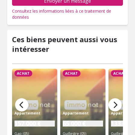
Envoyer un message
Consultez les informations liées à ce traitement de
données
Ces biens peuvent aussi vous
intéresser
ACHAT
ACHAT
ACHAT
Appartement
Appartement
Appartemen
157 000 €
65 000 €
133 000 
Gap (05)
Guillestre (05)
Guillestre (05)