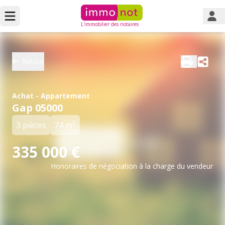
L'immobilier des notaires
Retour
Achat - Appartement
Gap 05000
2
3 pièces
74 m
335 000 €
Honoraires de négociation à la charge du vendeur