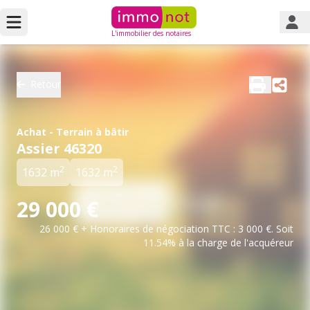
L'immobilier des notaires
Retour
Achat - Terrain à bâtir
Assier 46320
2
2
1632 m
1632 m
29 000 €
26 000 € + Honoraires de négociation TTC : 3 000 €. Soit
11.54% à la charge de l'acquéreur