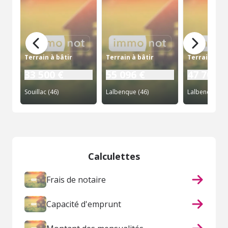
Terrain à bâtir
Terrain à bâtir
Terrain à bâ
33 500 €
55 096 €
47 700 €
Souillac (46)
Lalbenque (46)
Lalbenque (46
Calculettes
Frais de notaire
Capacité d'emprunt