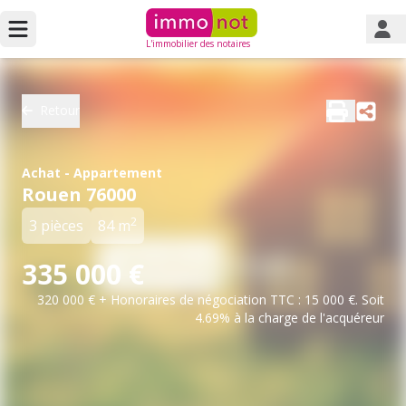
L'immobilier des notaires
Retour
Achat - Appartement
Rouen 76000
2
3 pièces
84 m
335 000 €
320 000 € + Honoraires de négociation TTC : 15 000 €. Soit
4.69% à la charge de l'acquéreur