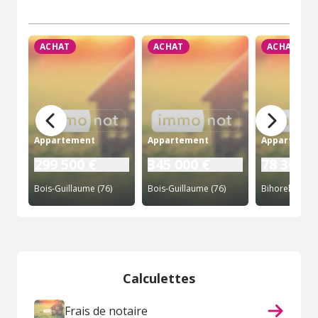
ACHAT
ACHAT
ACHAT
Appartement
Appartement
Appartemen
299 500 €
345 000 €
78 300 €
Bois-Guillaume (76)
Bois-Guillaume (76)
Bihorel (76)
Calculettes
Frais de notaire