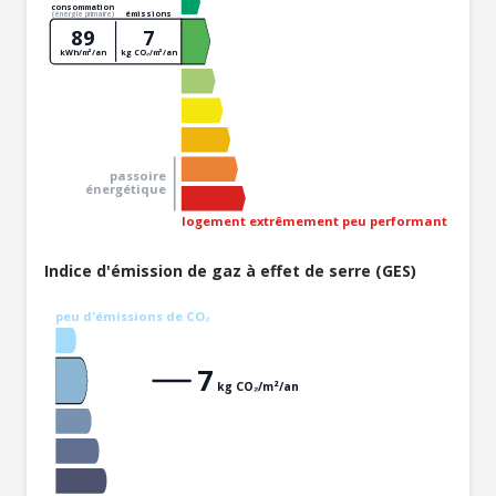
consommation
émissions
(énergie primaire)
89
7
kWh/m²/an
kg CO₂/m²/an
passoire
énergétique
logement extrêmement peu performant
Indice d'émission de gaz à effet de serre (GES)
peu d'émissions de CO₂
7
kg CO₂/m²/an