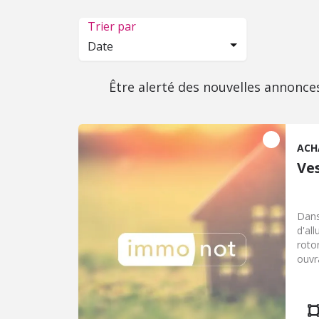
Trier par
Date
Être alerté des nouvelles annonce
ACH
Ve
Dans
d'al
roto
ouvr
avec
cach
comp
sall