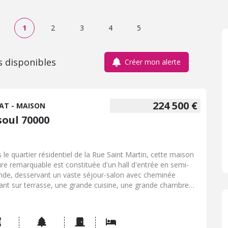
1
2
3
4
5
s disponibles
Créer mon alerte
224 500 €
AT - MAISON
soul 70000
 le quartier résidentiel de la Rue Saint Martin, cette maison
lure remarquable est constituée d'un hall d'entrée en semi-
nde, desservant un vaste séjour-salon avec cheminée
ant sur terrasse, une grande cuisine, une grande chambre
 cabinet de toilette, une salle de bains-wc ayant gardé son
et typique des éléments des années 60.La partie nuit est
osée de 3 chambres, un bureau avec porte-fenêtre, une
e d'eau-wc.Le garage est doté d'une large porte sectionnelle