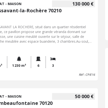
130 000 €
AT - MAISON
ssavant-la-Rochère 70210
AVANT LA ROCHERE, situé dans un quartier résidentiel
e, ce pavillon propose une grande véranda donnant sur
asse, une cuisine meublé ouverte sur le séjour, salle de
he meublée avec espace buanderie, 3 chambres.Au-soul,
ge avec espace atelier, 2 caves, grande pièce à usage de
bre.Beau terrain de 1230 arboré attenant avec abris
cule et grande cour.130 000 € à la charge du
eur,Référence : CP/E16,Coordonnées négociateur : Carine
Y, Email :
m²
1 230 m²
carine.legay.70045@notaires.fr
6
3
Réf : CP/E16
50 000 €
AT - MAISON
mbeaufontaine 70120