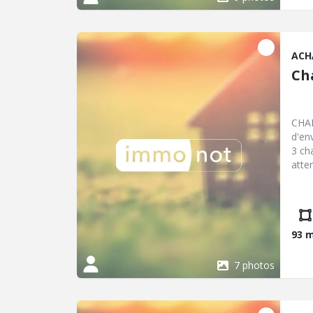
immé
char
éner
06 8
ACH
Ch
CHAN
d'en
3 ch
atte
Hono
CP/E
cari
93 
7 photos