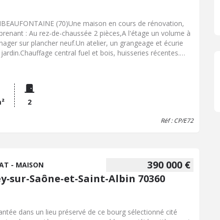
EAUFONTAINE (70)Une maison en cours de rénovation,
renant : Au rez-de-chaussée 2 pièces,A l'étage un volume à
ager sur plancher neuf.Un atelier, un grangeage et écurie
 jardin.Chauffage central fuel et bois, huisseries récentes.
ain attenant de 1471 m2. 50 000 € Honoraires de
ciation inclus à la charge du vendeur,Référence :
72,Coordonnées négociatrice : CarinePERRIER, Email :
ne.perrier.70045@notaires.fr
m²
2
Réf : CP/E72
390 000 €
AT - MAISON
ey-sur-Saône-et-Saint-Albin 70360
antée dans un lieu préservé de ce bourg sélectionné cité