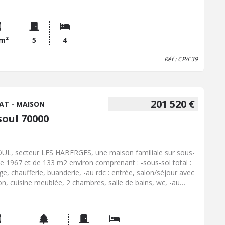
ferie.Jardin à l'avant et à l'arrière de la maison.Façade
nte. 75.000 € Honoraires de négociation inclus à la charge de
quéreur,Référence : CP/E39,Coordonnées négociatrice :
ne PERRIER,Email :
 m²
5
carine.perrier.70045@notaires.fr
4
Réf : CP/E39
201 520 €
AT - MAISON
soul 70000
UL, secteur LES HABERGES, une maison familiale sur sous-
de 1967 et de 133 m2 environ comprenant : -sous-sol total :
ge, chaufferie, buanderie, -au rdc : entrée, salon/séjour avec
on, cuisine meublée, 2 chambres, salle de bains, wc, -au
 étage : 2 chambres, salle d'eau avec wc, dressing, greniers.
out sur un terrain attenant de 12a78ca. ses atouts : son
acement, sa luminosité, ses 4 chambres, ses 2 salles de
s.