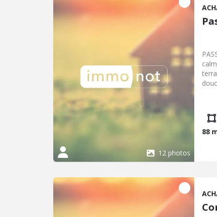
ACH
Pa
PASS
calm
terr
douc
Gara
cham
véhi
vend
LEGA
88 
12 photos
ACH
Co