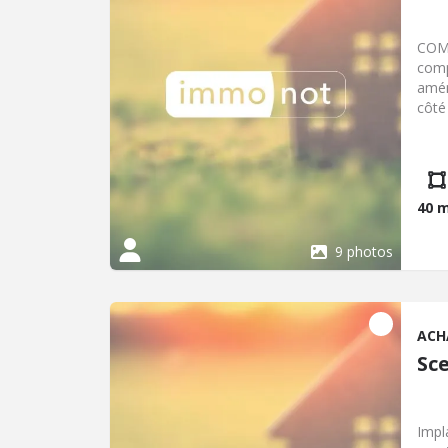
COMB
comp
amén
côté
Terr
négo
CP/E
cari
40 
9 photos
ACH
Sc
Impl