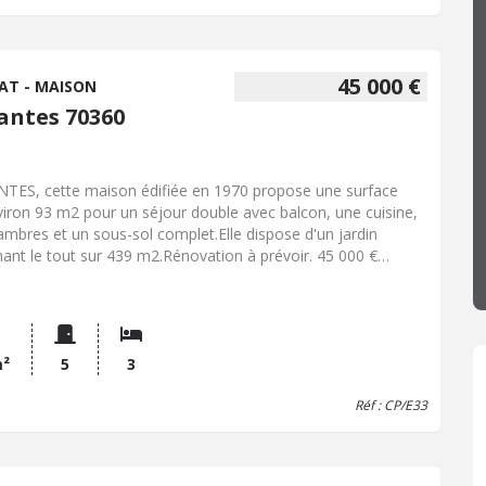
diatement. 140 000 € Honoraires de négociations à la
ge du vendeur,Référence : CP/E12,Consommation
gétique: F,Coordonnées négociatrice : Carine PERRIER, Port :
9 28 70 07, Email :
carine.perrier.70045@notaires.fr
45 000 €
AT - MAISON
antes 70360
TES, cette maison édifiée en 1970 propose une surface
viron 93 m2 pour un séjour double avec balcon, une cuisine,
ambres et un sous-sol complet.Elle dispose d'un jardin
nant le tout sur 439 m2.Rénovation à prévoir. 45 000 €
raires de négociation à la charge du vendeur,Référence :
33,Coordonnées négociatrice : Carine PERRIER, Email :
ne.perrier.70045@notaires.fr
m²
5
3
Réf : CP/E33