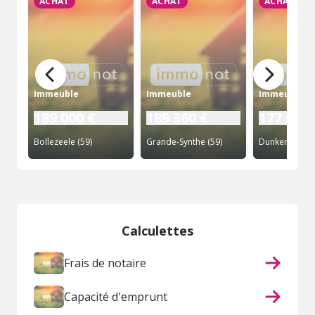
ACHAT
ACHAT
ACHAT
Immeuble
Immeuble
Immeuble
189 000 €
189 360 €
177 000 
Bollezeele (59)
Grande-Synthe (59)
Dunkerque (5
Calculettes
Frais de notaire
Capacité d'emprunt