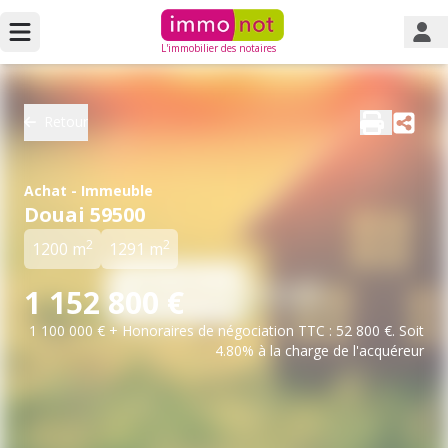
L'immobilier des notaires
Retour
Achat - Immeuble
Douai 59500
2
2
1200 m
1291 m
1 152 800 €
1 100 000 € + Honoraires de négociation TTC : 52 800 €. Soit
4.80% à la charge de l'acquéreur