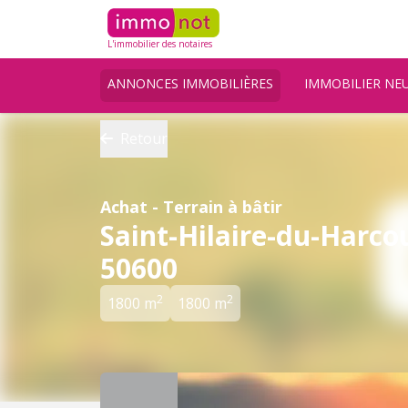
L'immobilier des notaires
ANNONCES IMMOBILIÈRES
IMMOBILIER NE
Retour
Achat - Terrain à bâtir
Saint-Hilaire-du-Harco
50600
2
2
1800 m
1800 m