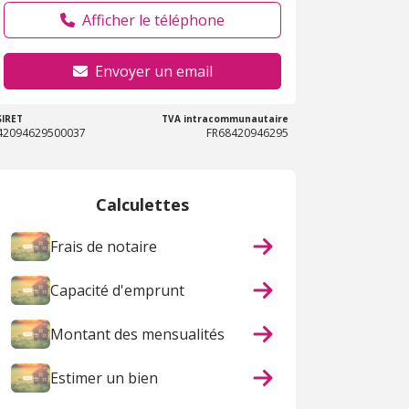
Afficher le téléphone
Envoyer un email
SIRET
TVA intracommunautaire
42094629500037
FR68420946295
Calculettes
Frais de notaire
Capacité d'emprunt
Montant des mensualités
Estimer un bien