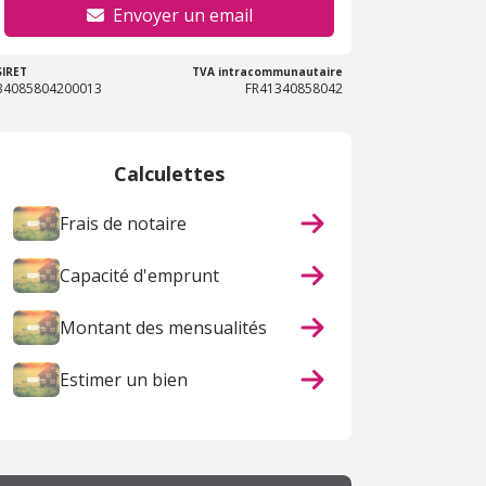
Envoyer un email
SIRET
TVA intracommunautaire
34085804200013
FR41340858042
Calculettes
Frais de notaire
Capacité d'emprunt
Montant des mensualités
Estimer un bien