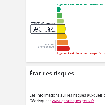
logement extrêmement performant
consommation
émissions
(énergie primaire)
231
50
kWh/m²/an
kg CO₂/m²/an
passoire
énergétique
logement extrêmement peu perform
État des risques
Les informations sur les risques auxquels c
Géorisques :
www.georisques.gouv.fr