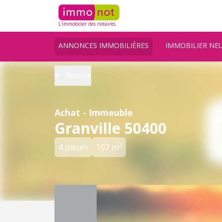
L'immobilier des notaires
ANNONCES IMMOBILIÈRES
IMMOBILIER NE
Retour
Achat - Immeuble
Granville 50400
2
4 pièces
107 m