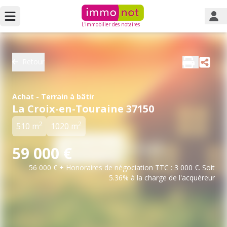
L'immobilier des notaires
Retour
Achat - Terrain à bâtir
La Croix-en-Touraine 37150
2
2
510 m
1020 m
59 000 €
56 000 € + Honoraires de négociation TTC : 3 000 €. Soit
5.36% à la charge de l'acquéreur