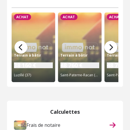
ACHAT
ACHAT
ACHAT
Terrain à bâtir
Terrain à bâtir
Terrain à bâ
38 160 €
48 760 €
48 760 €
Luzillé (37)
Saint-Paterne-Racan (37)
Calculettes
Frais de notaire