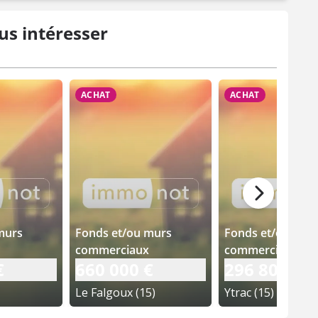
us intéresser
ACHAT
ACHAT
murs
Fonds et/ou murs
Fonds et/ou mur
commerciaux
commerciaux
€
660 000 €
296 800 €
Le Falgoux (15)
Ytrac (15)