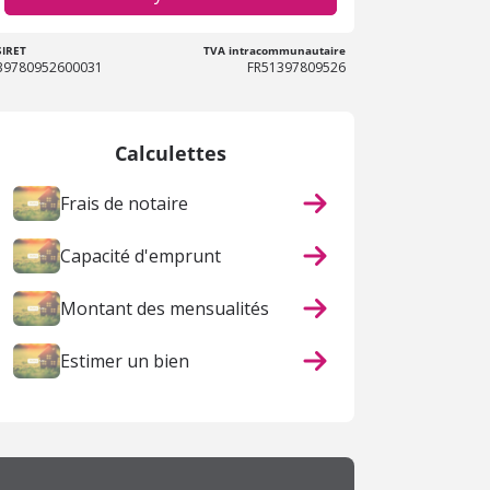
SIRET
TVA intracommunautaire
39780952600031
FR51397809526
Calculettes
Frais de notaire
Capacité d'emprunt
Montant des mensualités
Estimer un bien