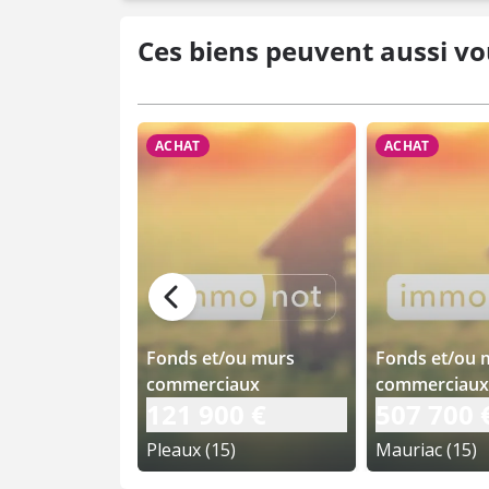
Ces biens peuvent aussi vo
ACHAT
ACHAT
Fonds et/ou murs
Fonds et/ou 
commerciaux
commerciaux
121 900 €
507 700 
Pleaux (15)
Mauriac (15)