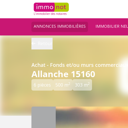
L'immobilier des notaires
ANNONCES IMMOBILIÈRES
IMMOBILIER NE
Retour
Achat - Fonds et/ou murs commerciau
Allanche 15160
2
2
6 pièces
500 m
303 m