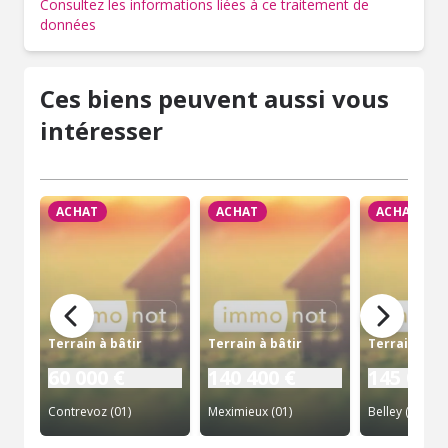
Consultez les informations liées à ce traitement de
données
Ces biens peuvent aussi vous
intéresser
ACHAT
ACHAT
ACHAT
Terrain à bâtir
Terrain à bâtir
Terrain à bâ
60 000 €
140 400 €
145 000 
Contrevoz (01)
Meximieux (01)
Belley (01)