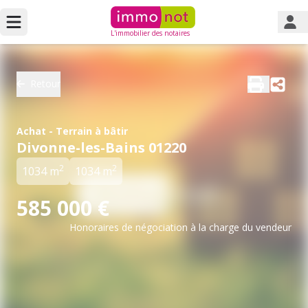
L'immobilier des notaires
Retour
Achat - Terrain à bâtir
Divonne-les-Bains 01220
2
2
1034 m
1034 m
585 000 €
Honoraires de négociation à la charge du vendeur