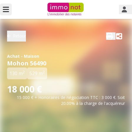
L'immobilier des notaires
Retour
Achat - Maison
Mohon 56490
2
2
130 m
529 m
18 000 €
15 000 € + Honoraires de négociation TTC : 3 000 €. Soit
20.00% à la charge de l'acquéreur