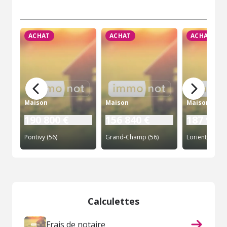
ACHAT
ACHAT
ACHAT
Maison
Maison
Maison
190 800 €
156 840 €
187 920 
Pontivy (56)
Grand-Champ (56)
Lorient (56)
Calculettes
Frais de notaire