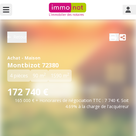
L'immobilier des notaires
Retour
Achat - Maison
Montbizot 72380
2
2
4 pièces
90 m
1590 m
172 740 €
165 000 € + Honoraires de négociation TTC : 7 740 €. Soit
4.69% à la charge de l'acquéreur