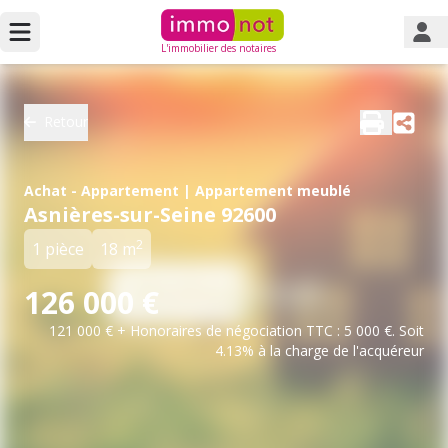
L'immobilier des notaires
Retour
Achat - Appartement | Appartement meublé
Asnières-sur-Seine 92600
2
1 pièce
18 m
126 000 €
121 000 € + Honoraires de négociation TTC : 5 000 €. Soit
4.13% à la charge de l'acquéreur