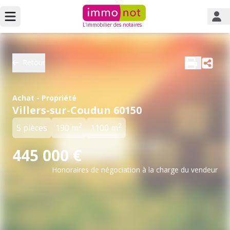
L'immobilier des notaires
Retour
Achat - Propriété
Villers-sur-Coudun 60150
2
2
5 pièces
190 m
1100 m
445 000 €
Honoraires de négociation à la charge du vendeur