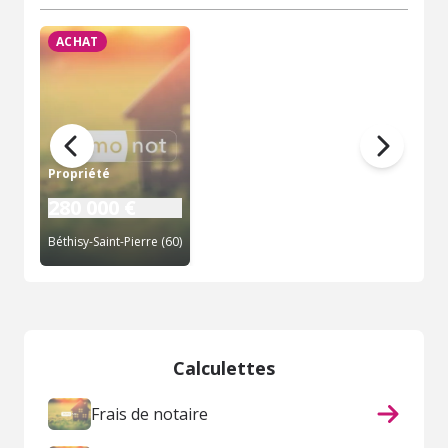
ACHAT
Propriété
280 000 €
Béthisy-Saint-Pierre (60)
Calculettes
Frais de notaire