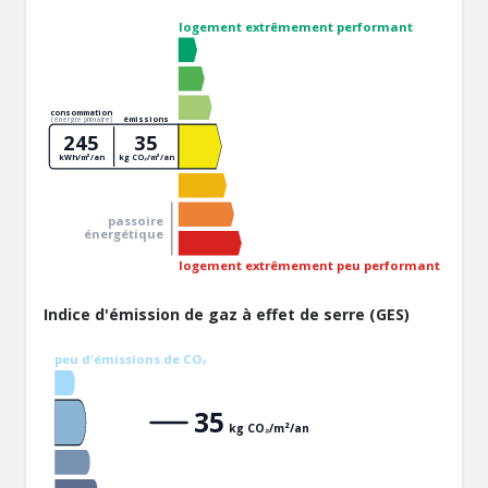
logement extrêmement performant
consommation
émissions
(énergie primaire)
245
35
kWh/m²/an
kg CO₂/m²/an
passoire
énergétique
logement extrêmement peu performant
Indice d'émission de gaz à effet de serre (GES)
peu d'émissions de CO₂
35
kg CO₂/m²/an