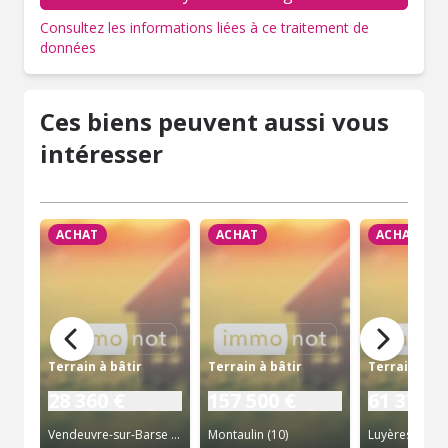
Consultez les informations liées à ce traitement de
données
Ces biens peuvent aussi vous
intéresser
ACHAT
ACHAT
ACHAT
Terrain à bâtir
Terrain à bâtir
Terrain à bâ
28 360 €
157 500 €
61 374 €
Vendeuvre-sur-Barse (10)
Montaulin (10)
Luyères (10)