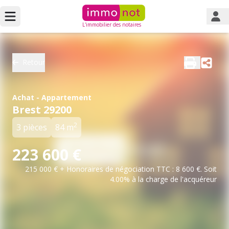
L'immobilier des notaires
Retour
Achat - Appartement
Brest 29200
2
3 pièces
84 m
223 600 €
215 000 € + Honoraires de négociation TTC : 8 600 €. Soit
4.00% à la charge de l'acquéreur