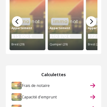
Appartement
Appartement
Appartemen
115 600 €
210 870 €
172 025 
Brest (29)
Quimper (29)
Brest (29)
Calculettes
Frais de notaire
Capacité d'emprunt