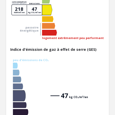
consommation
émissions
(énergie primaire)
218
47
kWh/m²/an
kg CO₂/m²/an
passoire
énergétique
logement extrêmement peu performant
Indice d'émission de gaz à effet de serre (GES)
peu d'émissions de CO₂
47
kg CO₂/m²/an