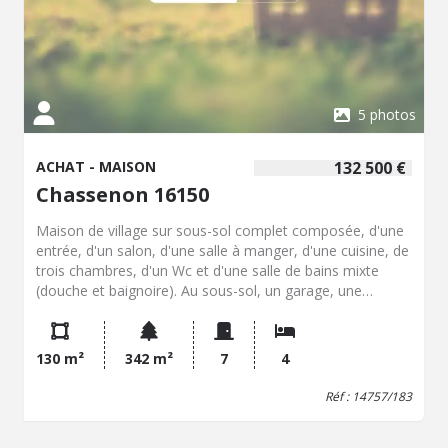
5 photos
ACHAT - MAISON
132 500 €
Chassenon 16150
Maison de village sur sous-sol complet composée, d'une
entrée, d'un salon, d'une salle à manger, d'une cuisine, de
trois chambres, d'un Wc et d'une salle de bains mixte
(douche et baignoire). Au sous-sol, un garage, une
buanderie, un bureau et une chambre. * Isolation des
combles. * Isolation sous-plancher. * Chauffage fioul. *
Simple vitrage. * Tout à l'égout.
130 m²
342 m²
7
4
Réf : 14757/183