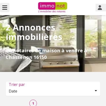
L'immobilier des notaires
2 Annonces
immobilières
de notaires de maison à vendre à
Chassenon 16150
Trier par
Date
1