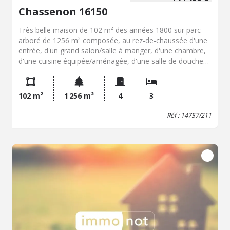
Chassenon 16150
Très belle maison de 102 m² des années 1800 sur parc
arboré de 1256 m² composée, au rez-de-chaussée d'une
entrée, d'un grand salon/salle à manger, d'une chambre,
d'une cuisine équipée/aménagée, d'une salle de douches
récente, d'un WC, d'un cellier et d'un garage. A l'étage,
deux chambres et une seconde salle de douches avec
WC. Endroit paisible, agréable et confortable à seulement
102 m²
1 256 m²
4
3
quelques minutes de Rochechouart, Chabanais et Saint-
Junien.
Réf : 14757/211