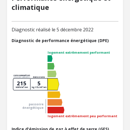
climatique
Diagnostic réalisé le 5 décembre 2022
Diagnostic de performance énergétique (DPE)
logement extrêmement performant
consommation
émissions
(énergie primaire)
215
5
kWh/m²/an
kg CO₂/m²/an
passoire
énergétique
logement extrêmement peu performant
Indice d'émission de gaz à effet de serre (GES)