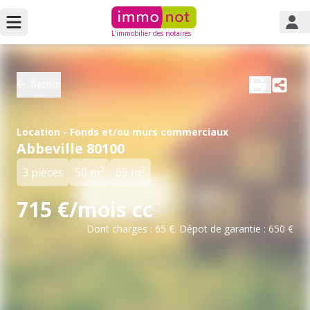
L'immobilier des notaires
Retour
Location - Fonds et/ou murs commerciaux
Abbeville 80100
2
2
3 pièces
50 m
69 m
715 €/mois cc
Dont charges : 65 €. Dépot de garantie : 650 €