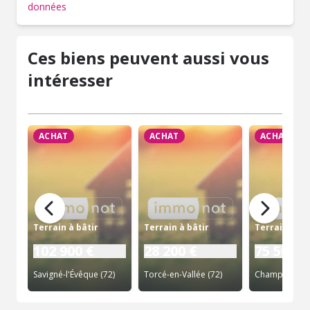
données
Ces biens peuvent aussi vous
intéresser
ACHAT
ACHAT
ACHAT
Terrain à bâtir
Terrain à bâtir
Terrain à bâ
102 900 €
28 200 €
75 500 €
Savigné-l'Évêque (72)
Torcé-en-Vallée (72)
Champagné (7