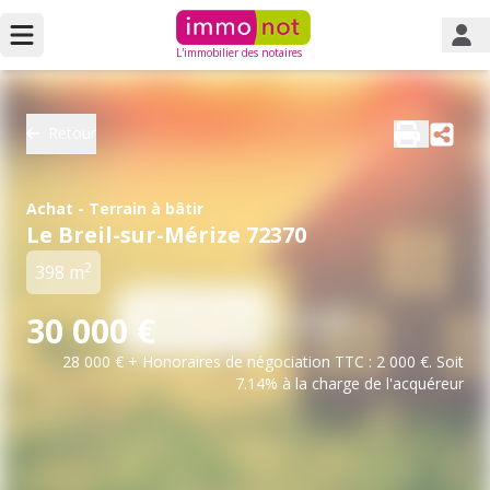
L'immobilier des notaires
Retour
Achat - Terrain à bâtir
Le Breil-sur-Mérize 72370
2
398 m
30 000 €
28 000 € + Honoraires de négociation TTC : 2 000 €. Soit
7.14% à la charge de l'acquéreur