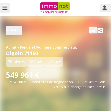
L'immobilier des notaires
Retour
Achat - Fonds et/ou murs commerciaux
Digoin 71160
2
2
20 pièces
787 m
1432 m
549 961 €
524 200 € + Honoraires de négociation TTC : 25 761 €. Soit
4.91% à la charge de l'acquéreur