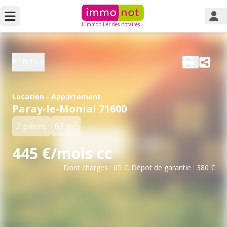
L'immobilier des notaires
Retour
Location - Appartement
Paray-le-Monial 71600
2
2 pièces
62 m
445 €/mois cc
Dont charges : 65 €. Dépot de garantie : 380 €