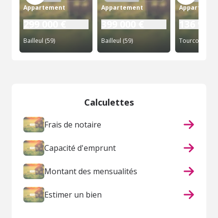
Appartement
Appartement
Appartemen
299 000 €
399 000 €
136 900 
Bailleul (59)
Bailleul (59)
Tourcoing (59
Calculettes
Frais de notaire
Capacité d'emprunt
Montant des mensualités
Estimer un bien