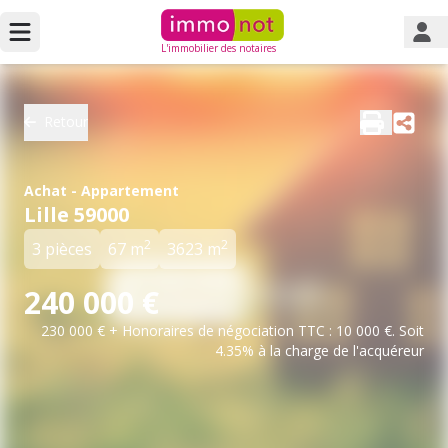
L'immobilier des notaires
Retour
Achat - Appartement
Lille 59000
2
2
3 pièces
67 m
3623 m
240 000 €
230 000 € + Honoraires de négociation TTC : 10 000 €. Soit
4.35% à la charge de l'acquéreur