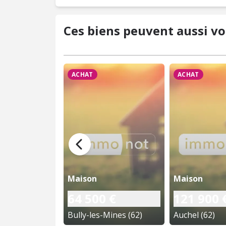
Ces biens peuvent aussi vo
ACHAT
ACHAT
Maison
Maison
64 500 €
121 900 
Bully-les-Mines (62)
Auchel (62)