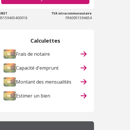
SIRET
TVA intracommunautaire
95159465400018
FR60951594654
Calculettes
Frais de notaire
Capacité d'emprunt
Montant des mensualités
Estimer un bien