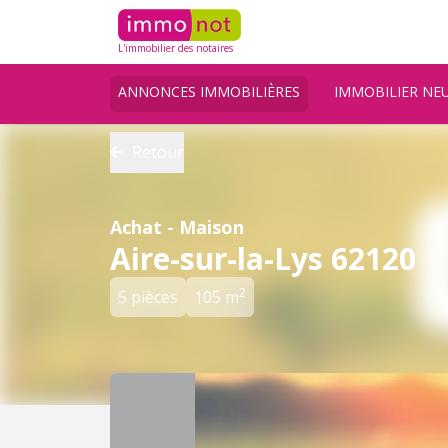
L'immobilier des notaires
ANNONCES IMMOBILIÈRES
IMMOBILIER NE
Retour
Achat - Maison
Aire-sur-la-Lys 62120
2
5 pièces
105 m