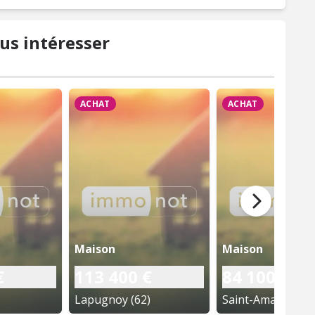
us intéresser
ACHAT
ACHAT
Maison
Maison
€
113 400 €
84 100 €
Lapugnoy (62)
Saint-Amand (62)