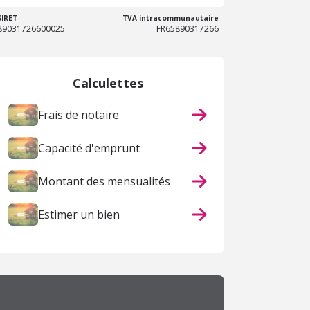
SIRET
TVA intracommunautaire
89031726600025
FR65890317266
Calculettes
Frais de notaire
Capacité d'emprunt
Montant des mensualités
Estimer un bien