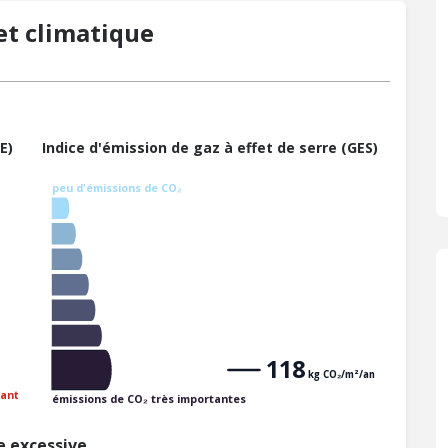
t climatique
E)
Indice d'émission de gaz à effet de serre (GES)
peu d'émissions de CO₂
118
kg CO₂/m²/an
ant
émissions de CO₂ très importantes
 excessive