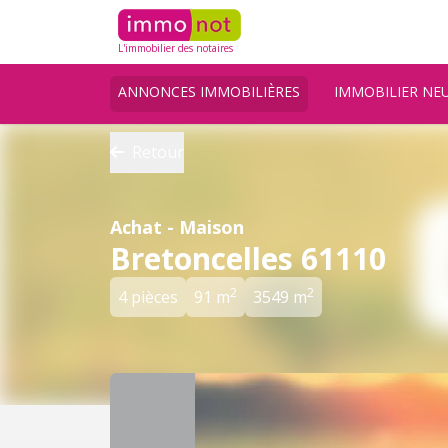
L'immobilier des notaires
ANNONCES IMMOBILIÈRES
IMMOBILIER NE
Retour
Achat - Maison
Bretoncelles 61110
2
2
4 pièces
91 m
3549 m