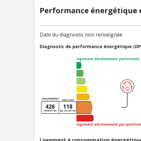
Performance énergétique e
Date du diagnostic non renseignée
Diagnostic de performance énergétique (DP
logement extrêmement performant
consommation
émissions
(énergie primaire)
426
118
kWh/m²/an
kg CO₂/m²/an
logement extrêmement peu perform
Logement à consommation énergétique