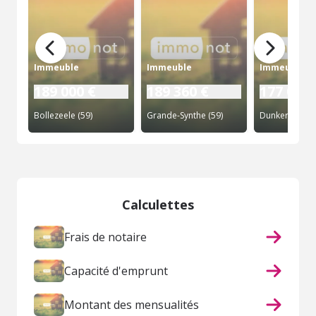
Immeuble
Immeuble
Immeuble
189 000 €
189 360 €
177 000 
Bollezeele (59)
Grande-Synthe (59)
Dunkerque (5
Calculettes
Frais de notaire
Capacité d'emprunt
Montant des mensualités