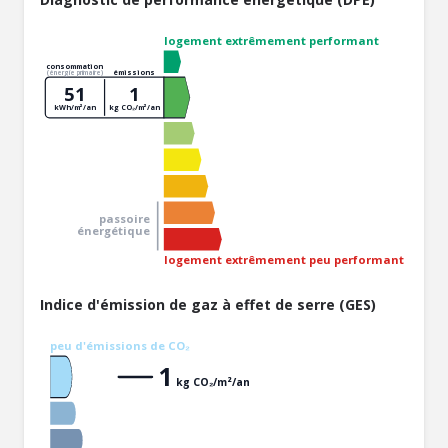
logement extrêmement performant
consommation
émissions
(énergie primaire)
51
1
kWh/m²/an
kg CO₂/m²/an
passoire
énergétique
logement extrêmement peu performant
Indice d'émission de gaz à effet de serre (GES)
peu d'émissions de CO₂
1
kg CO₂/m²/an