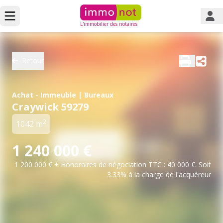
L'immobilier des notaires
Retour
Achat - Immeuble | Bureaux
Craywick 59279
2
1042 m
1 240 000 €
1 200 000 € + Honoraires de négociation TTC : 40 000 €. Soit
3.33% à la charge de l'acquéreur