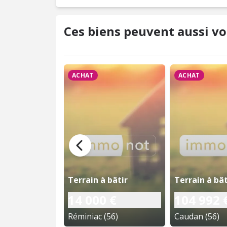
Ces biens peuvent aussi vo
ACHAT
ACHAT
Terrain à bâtir
Terrain à bât
14 000 €
104 992 
Réminiac (56)
Caudan (56)