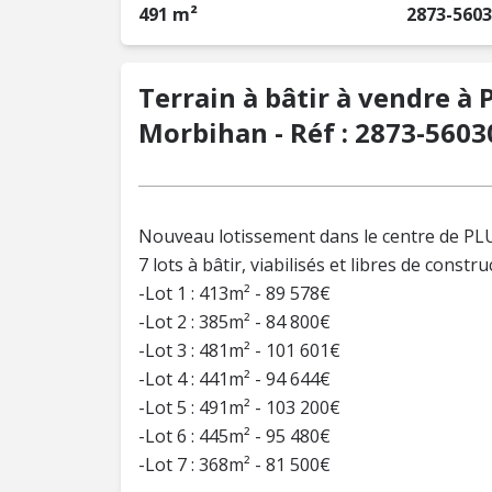
491 m²
2873-560
Terrain à bâtir à vendre à 
Morbihan - Réf : 2873-5603
Nouveau lotissement dans le centre de P
7 lots à bâtir, viabilisés et libres de constru
-Lot 1 : 413m² - 89 578€
-Lot 2 : 385m² - 84 800€
-Lot 3 : 481m² - 101 601€
-Lot 4 : 441m² - 94 644€
-Lot 5 : 491m² - 103 200€
-Lot 6 : 445m² - 95 480€
-Lot 7 : 368m² - 81 500€