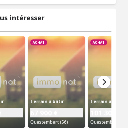
us intéresser
ACHAT
ACHAT
ir
Terrain à bâtir
Terrain à bâtir
€
67 900 €
101 300 €
Questembert (56)
Questembert (56)