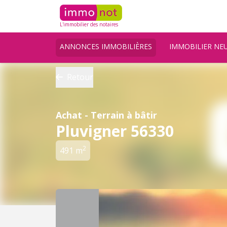
L'immobilier des notaires
ANNONCES IMMOBILIÈRES
IMMOBILIER NE
Retour
Achat - Terrain à bâtir
Pluvigner 56330
2
491 m