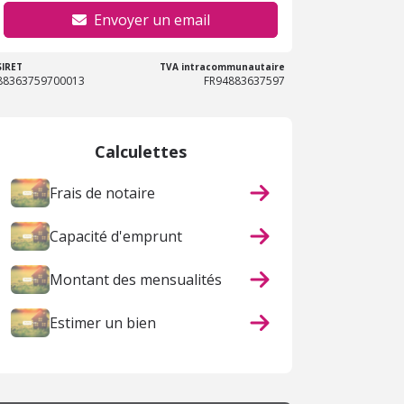
Envoyer un email
SIRET
TVA intracommunautaire
88363759700013
FR94883637597
Calculettes
Frais de notaire
Capacité d'emprunt
Montant des mensualités
Estimer un bien