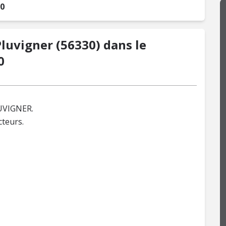
30
Pluvigner (56330) dans le
0
LUVIGNER.
cteurs.