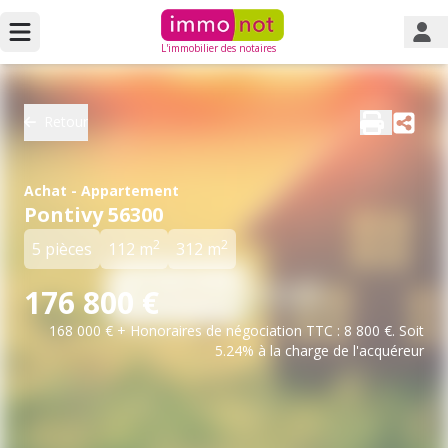
L'immobilier des notaires
Retour
Achat - Appartement
Pontivy 56300
2
2
5 pièces
112 m
312 m
176 800 €
168 000 € + Honoraires de négociation TTC : 8 800 €. Soit
5.24% à la charge de l'acquéreur