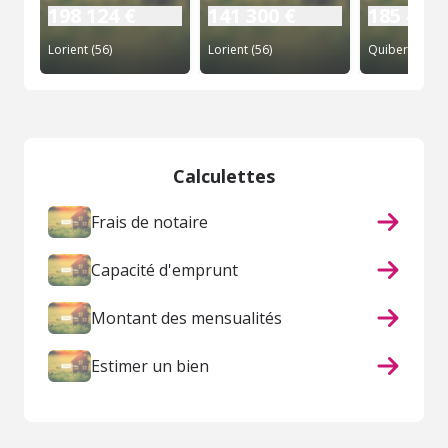
198 124 €
141 300 €
185 400 
Lorient (56)
Lorient (56)
Quiberon (56)
Calculettes
Frais de notaire
Capacité d'emprunt
Montant des mensualités
Estimer un bien