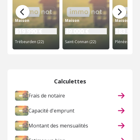
Maison
Maison
Maison
619 990 €
49 000 €
183 085 
Trébeurden (22)
Saint-Connan (22)
Plénée-Jugon 
Calculettes
Frais de notaire
Capacité d'emprunt
Montant des mensualités