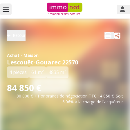
L'immobilier des notaires
Retour
Achat - Maison
Lescouët-Gouarec 22570
2
2
4 pièces
61 m
4835 m
84 850 €
80 000 € + Honoraires de négociation TTC : 4 850 €. Soit
6.06% à la charge de l'acquéreur