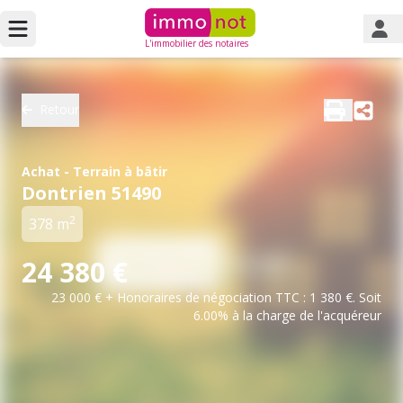
L'immobilier des notaires
Retour
Achat - Terrain à bâtir
Dontrien 51490
2
378 m
24 380 €
23 000 € + Honoraires de négociation TTC : 1 380 €. Soit
6.00% à la charge de l'acquéreur