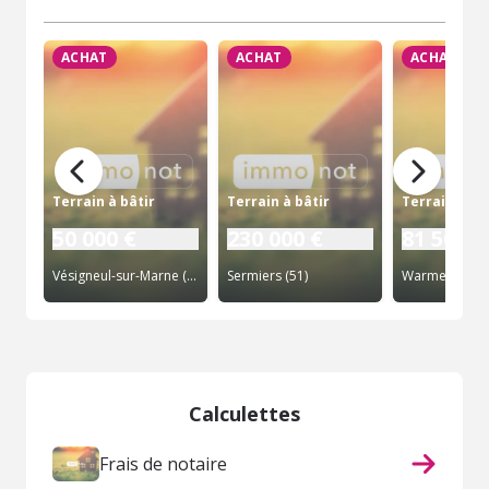
ACHAT
ACHAT
ACHAT
Terrain à bâtir
Terrain à bâtir
Terrain à bâ
50 000 €
230 000 €
81 500 €
Vésigneul-sur-Marne (51)
Sermiers (51)
Warmeriville (
Calculettes
Frais de notaire