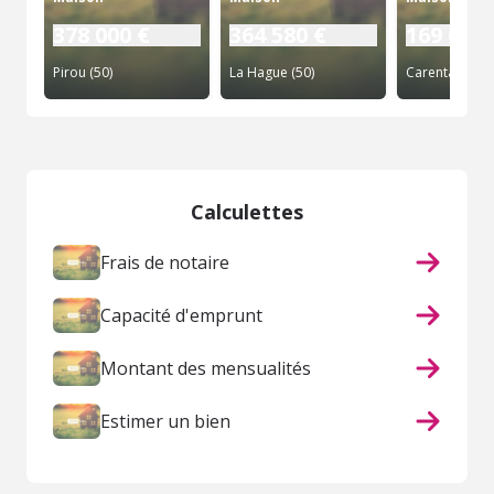
378 000 €
364 580 €
169 600 
Pirou (50)
La Hague (50)
Calculettes
Frais de notaire
Capacité d'emprunt
Montant des mensualités
Estimer un bien