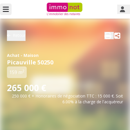
L'immobilier des notaires
Retour
Achat - Maison
Picauville 50250
2
159 m
265 000 €
250 000 € + Honoraires de négociation TTC : 15 000 €. Soit
6.00% à la charge de l'acquéreur